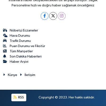
insanlara haber okuyabilecekleri bir altyapı sunuyor. Sağlık
Personeline hızlı ve doğru haber sağlamak önceliğimiz
Nöbetçi Eczaneler
Hava Durumu
Trafik Durumu
Puan Durumu ve Fikstür
Tüm Manşetler
Son Dakika Haberleri
Haber Arşivi
Künye
İletişim
RSS
Copyright © 2023. Her hakkı saklıdır.