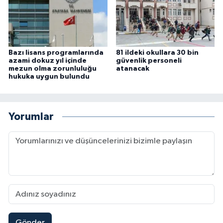
Bazı lisans programlarında
81 ildeki okullara 30 bin
azami dokuz yıl içinde
güvenlik personeli
mezun olma zorunluluğu
atanacak
hukuka uygun bulundu
Yorumlar
Gönder