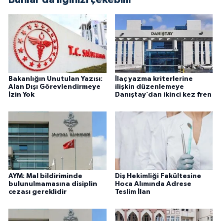
Bakanlığın Unutulan Yazısı:
İlaç yazma kriterlerine
Alan Dışı Görevlendirmeye
ilişkin düzenlemeye
İzin Yok
Danıştay’dan ikinci kez fren
AYM: Mal bildiriminde
Diş Hekimliği Fakültesine
bulunulmamasına disiplin
Hoca Alımında Adrese
cezası gereklidir
Teslim İlan