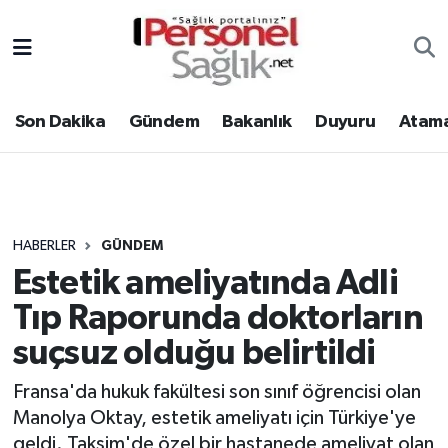
Son Dakika
Nöbetçi Eczaneler
Son Dakika
Gündem
Bakanlık
Duyuru
Atama
Gündem
Hava Durumu
Bakanlık
Trafik Durumu
Duyuru
Süper Lig Puan Durumu ve Fikstür
HABERLER
GÜNDEM
Estetik ameliyatında Adli
Atamalar
Tüm Manşetler
Tıp Raporunda doktorların
Mevzuat
Son Dakika Haberleri
suçsuz olduğu belirtildi
Sendika
Haber Arşivi
Fransa'da hukuk fakültesi son sınıf öğrencisi olan
Manolya Oktay, estetik ameliyatı için Türkiye'ye
Kpss - Sınav
geldi. Taksim'de özel bir hastanede ameliyat olan