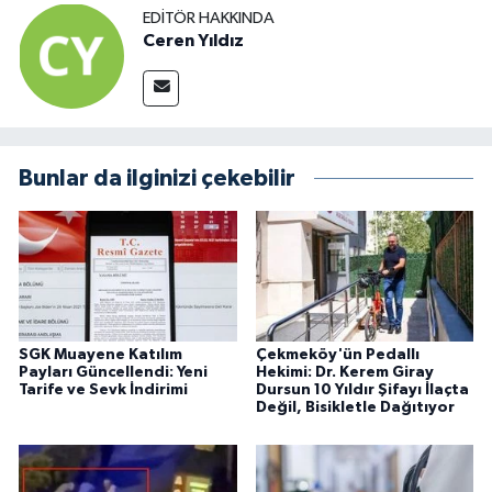
EDITÖR HAKKINDA
Ceren Yıldız
Bunlar da ilginizi çekebilir
SGK Muayene Katılım
Çekmeköy'ün Pedallı
Payları Güncellendi: Yeni
Hekimi: Dr. Kerem Giray
Tarife ve Sevk İndirimi
Dursun 10 Yıldır Şifayı İlaçta
Değil, Bisikletle Dağıtıyor