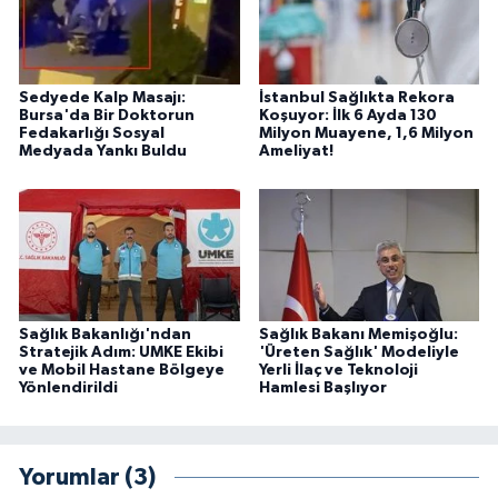
Sedyede Kalp Masajı:
İstanbul Sağlıkta Rekora
Bursa'da Bir Doktorun
Koşuyor: İlk 6 Ayda 130
Fedakarlığı Sosyal
Milyon Muayene, 1,6 Milyon
Medyada Yankı Buldu
Ameliyat!
Sağlık Bakanlığı'ndan
Sağlık Bakanı Memişoğlu:
Stratejik Adım: UMKE Ekibi
'Üreten Sağlık' Modeliyle
ve Mobil Hastane Bölgeye
Yerli İlaç ve Teknoloji
Yönlendirildi
Hamlesi Başlıyor
Yorumlar (3)