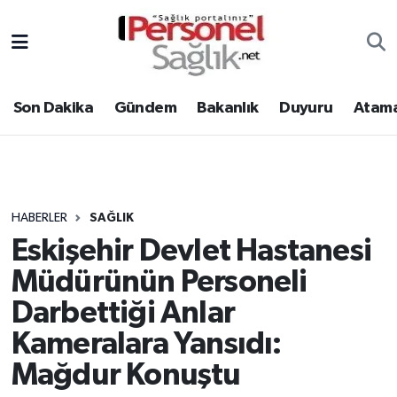
Son Dakika
Nöbetçi Eczaneler
Son Dakika
Gündem
Bakanlık
Duyuru
Atama
Gündem
Hava Durumu
Bakanlık
Trafik Durumu
Duyuru
Süper Lig Puan Durumu ve Fikstür
HABERLER
SAĞLIK
Eskişehir Devlet Hastanesi
Atamalar
Tüm Manşetler
Müdürünün Personeli
Mevzuat
Son Dakika Haberleri
Darbettiği Anlar
Kameralara Yansıdı:
Sendika
Haber Arşivi
Mağdur Konuştu
Kpss - Sınav