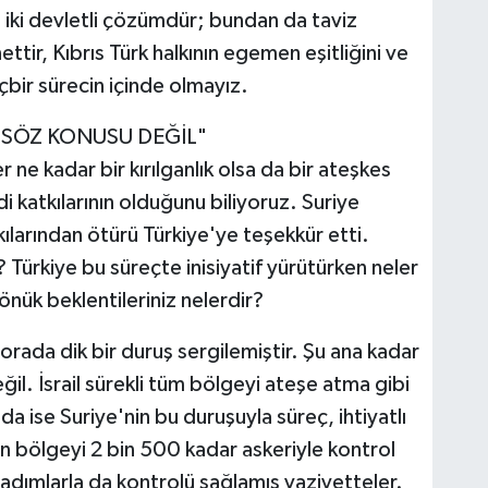
 iki devletli çözümdür; bundan da taviz
nettir, Kıbrıs Türk halkının egemen eşitliğini ve
içbir sürecin içinde olmayız.
Z SÖZ KONUSU DEĞİL"
r ne kadar bir kırılganlık olsa da bir ateşkes
i katkılarının olduğunu biliyoruz. Suriye
arından ötürü Türkiye'ye teşekkür etti.
Türkiye bu süreçte inisiyatif yürütürken neler
nük beklentileriniz nelerdir?
ada dik bir duruş sergilemiştir. Şu ana kadar
ğil. İsrail sürekli tüm bölgeyi ateşe atma gibi
da ise Suriye'nin bu duruşuyla süreç, ihtiyatlı
nin bölgeyi 2 bin 500 kadar askeriyle kontrol
 adımlarla da kontrolü sağlamış vaziyetteler.