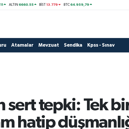
11
6660.55
13.779
64.959,79
ALTIN
BİST
BTC
uru
Atamalar
Mevzuat
Sendika
Kpss - Sınav
sert tepki: Tek bi
am hatip düşmanlı