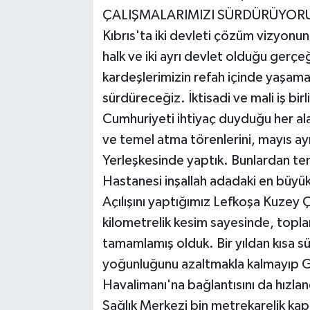
ÇALIŞMALARIMIZI SÜRDÜRÜYOR
Kıbrıs'ta iki devleti çözüm vizyonu
halk ve iki ayrı devlet olduğu gerçeğ
kardeşlerimizin refah içinde yaşamas
sürdüreceğiz. İktisadi ve mali iş bir
Cumhuriyeti ihtiyaç duyduğu her ala
ve temel atma törenlerini, mayıs a
Yerleşkesinde yaptık. Bunlardan tem
Hastanesi inşallah adadaki en büyük 
Açılışını yaptığımız Lefkoşa Kuzey
kilometrelik kesim sayesinde, topla
tamamlamış olduk. Bir yıldan kısa s
yoğunluğunu azaltmakla kalmayıp Gü
Havalimanı'na bağlantısını da hızla
Sağlık Merkezi bin metrekarelik kapa