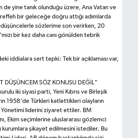
gün de yine tanık olunduğu üzere, Ana Vatan ve
reffeh bir geleceğe doğru attığı adımlarda
 düşüncelerle sözlerime son verirken, 20
ızı bir kez daha canı gönülden tebrik
iddialara sert tepki: Tek bir açıklaması var,
ARET DÜŞÜNCEM SÖZ KONUSU DEĞİL"
lu iki siyasi parti, Yeni Kıbrıs ve Birleşik
rın 1958'de Türkleri katlettikleri olayların
netimi liderini ziyaret ettiler. BM
ı, Ekim seçimlerine uluslararası gözlemci
sı kurumlara şikayet edilmesini istediler. Bu
etimi Lideri, AB dönem başkanlığında sizi