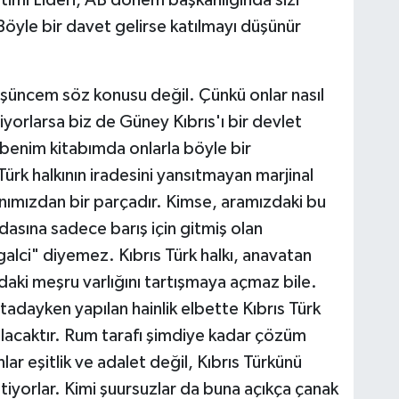
öyle bir davet gelirse katılmayı düşünür
şüncem söz konusu değil. Çünkü onlar nasıl
yorlarsa biz de Güney Kıbrıs'ı bir devlet
 benim kitabımda onlarla böyle bir
Türk halkının iradesini yansıtmayan marjinal
 canımızdan bir parçadır. Kimse, aramızdaki bu
asına sadece barış için gitmiş olan
galci" diyemez. Kıbrıs Türk halkı, anavatan
aki meşru varlığını tartışmaya açmaz bile.
rtadayken yapılan hainlik elbette Kıbrıs Türk
rılacaktır. Rum tarafı şimdiye kadar çözüm
ar eşitlik ve adalet değil, Kıbrıs Türkünü
iyorlar. Kimi şuursuzlar da buna açıkça çanak