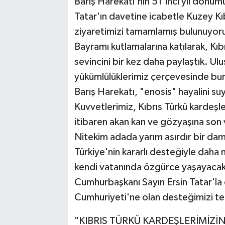
Barış Harekatı'nın 51'inci yıl dönüm
Tatar'ın davetine icabetle Kuzey Kı
ziyaretimizi tamamlamış bulunuyor
Bayramı kutlamalarına katılarak, Kı
sevincini bir kez daha paylaştık. Ul
yükümlülüklerimiz çerçevesinde bund
Barış Harekatı, "enosis" hayalini s
Kuvvetlerimiz, Kıbrıs Türkü kardeşl
itibaren akan kan ve gözyaşına son 
Nitekim adada yarım asırdır bir dam
Türkiye'nin kararlı desteğiyle daha ni
kendi vatanında özgürce yaşayacakt
Cumhurbaşkanı Sayın Ersin Tatar'la 
Cumhuriyeti'ne olan desteğimizi te
"KIBRIS TÜRKÜ KARDEŞLERİMİZİN