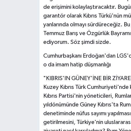
de erişimini kolaylaştıracaktır. Bu
garantör olarak Kıbrıs Türkü'nün mü
yanlarında olmayı sürdüreceğiz. Bu
Temmuz Barış ve Özgürlük Bayramı'm
ediyorum. Söz şimdi sizde.
Cumhurbaşkanı Erdoğan'dan LGS'deki 
o da imam hatip düşmanlığı
"KIBRIS'IN GÜNEY'İNE BİR ZİY
Kuzey Kıbrıs Türk Cumhuriyeti'nde kuru
Kıbrıs Partisi'nin yöneticileri, Rumla
yıldönümünde Güney Kıbrıs'ta Rum Yö
denetiminde nüfus sayımı yapılmasın
getirilmesini, Türkiye'nin uluslarara
ziyareti nasıl karşıladınız? Rum Yön