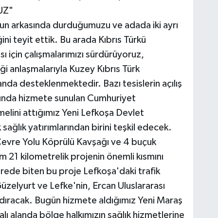
UZ"
nun arkasında durduğumuzu ve adada iki ayrı
ini teyit ettik. Bu arada Kıbrıs Türkü
ı için çalışmalarımızı sürdürüyoruz,
liği anlaşmalarıyla Kuzey Kıbrıs Türk
nda desteklenmektedir. Bazı tesislerin açılış
yında hizmete sunulan Cumhuriyet
elini attığımız Yeni Lefkoşa Devlet
sağlık yatırımlarından birini teşkil edecek.
 Çevre Yolu Köprülü Kavşağı ve 4 buçuk
m 21 kilometrelik projenin önemli kısmını
ürede biten bu proje Lefkoşa'daki trafik
zelyurt ve Lefke'nin, Ercan Uluslararası
ndıracak. Bugün hizmete aldığımız Yeni Maraş
lı alanda bölge halkımızın sağlık hizmetlerine