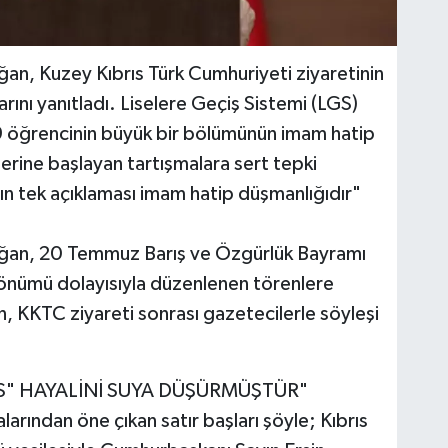
n, Kuzey Kıbrıs Türk Cumhuriyeti ziyaretinin
rını yanıtladı. Liselere Geçiş Sistemi (LGS)
 öğrencinin büyük bir bölümünün imam hatip
üzerine başlayan tartışmalara sert tepki
 tek açıklaması imam hatip düşmanlığıdır"
an, 20 Temmuz Barış ve Özgürlük Bayramı
l dönümü dolayısıyla düzenlenen törenlere
n, KKTC ziyareti sonrası gazetecilerle söyleşi
İS" HAYALİNİ SUYA DÜŞÜRMÜŞTÜR"
rından öne çıkan satır başları şöyle; Kıbrıs