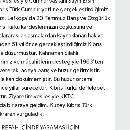
ü vesilesiyle Cumhurbaşkanı Sayın Ersin
brıs Türk Cumhuriyeti'ne gerçekleştirdiğimiz
uz. Lefkoşa'da 20 Temmuz Barış ve Özgürlük
brıs Türkü kardeşlerimizin coşkusunu ve
uslararası anlaşmalardan kaynaklanan hak ve
an 51 yıl önce gerçekleştirdiğimiz Kıbrıs
uya düşürmüştür. Kahraman Silahlı
erimiz ve mücahitlerin desteğiyle 1963'ten
vererek, adaya barış ve huzur getirmiştir.
la kan dökülmemiştir. Bu huzur ortamı
ce yıllar sürecektir. Kıbrıs Türkü de ilelebet
ır. Ziyaretim vesilesiyle KKTC
da bir araya geldim. Kuzey Kıbrıs Türk
kraren vurguladık.
 REFAH İÇİNDE YAŞAMASI İÇİN