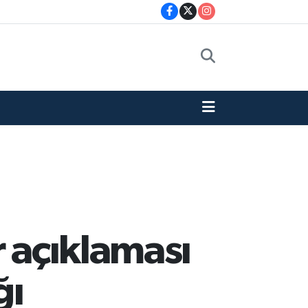
r açıklaması
ğı