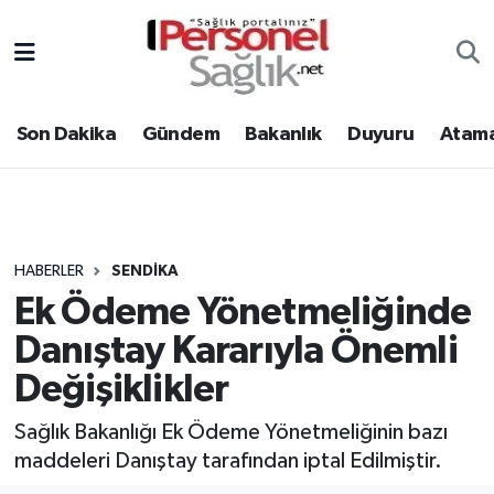
Son Dakika
Nöbetçi Eczaneler
Son Dakika
Gündem
Bakanlık
Duyuru
Atama
Gündem
Hava Durumu
Bakanlık
Trafik Durumu
Duyuru
Süper Lig Puan Durumu ve Fikstür
HABERLER
SENDIKA
Ek Ödeme Yönetmeliğinde
Atamalar
Tüm Manşetler
Danıştay Kararıyla Önemli
Mevzuat
Son Dakika Haberleri
Değişiklikler
Sendika
Haber Arşivi
Sağlık Bakanlığı Ek Ödeme Yönetmeliğinin bazı
maddeleri Danıştay tarafından iptal Edilmiştir.
Kpss - Sınav