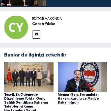
EDITÖR HAKKINDA
Ceren Yıldız
Bunlar da ilginizi çekebilir
Teşvik Ek Ödemede
Memur-Sen: Sorumlular
Düzenleme Yolda: Genç
Hakem Kurulu ve Maliye
Sağlık Sendikası Sahanın
Bakanlığıdır
Taleplerini Kamu
Hastaneleri Genel