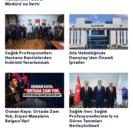
Müdürü'ne İletti
Sağlık Profesyonelleri
Aile Hekimliğinde
Hastane Kantinlerden
Danıştay’dan Önemli
İndirimli Yararlanmalı
İptaller
Osman Kaya: Ortada Zam
Sağlık-Sen: Sağlık
Yok, Eriyen Maaşların
Profesyonellerinin İş ve
Belgesi Var!
Görev Tanımları
Netleştirilmeli