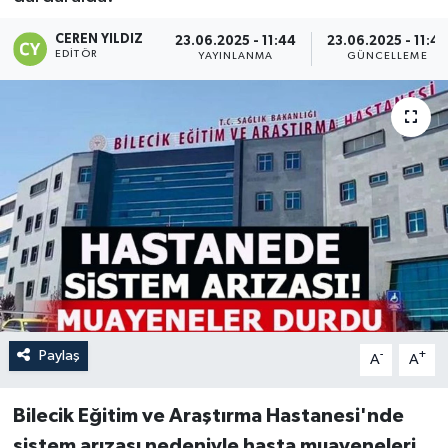
CEREN YILDIZ
23.06.2025 - 11:44
23.06.2025 - 11:45
EDITÖR
YAYINLANMA
GÜNCELLEME
Paylaş
-
+
A
A
Bilecik Eğitim ve Araştırma Hastanesi'nde
sistem arızası nedeniyle hasta muayeneleri