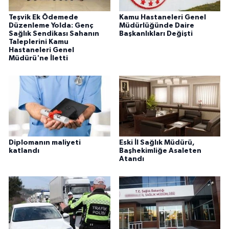
Teşvik Ek Ödemede
Kamu Hastaneleri Genel
Düzenleme Yolda: Genç
Müdürlüğünde Daire
Sağlık Sendikası Sahanın
Başkanlıkları Değişti
Taleplerini Kamu
Hastaneleri Genel
Müdürü'ne İletti
Diplomanın maliyeti
Eski İl Sağlık Müdürü,
katlandı
Başhekimliğe Asaleten
Atandı