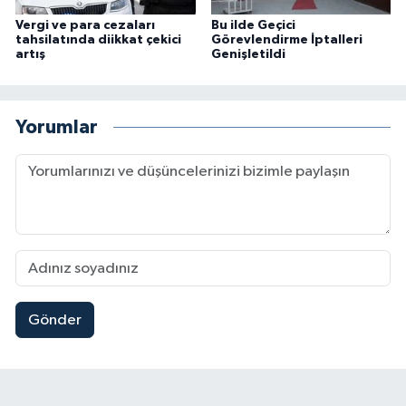
Vergi ve para cezaları
Bu ilde Geçici
tahsilatında diikkat çekici
Görevlendirme İptalleri
artış
Genişletildi
Yorumlar
Gönder