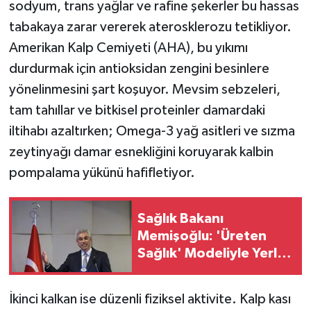
sodyum, trans yağlar ve rafine şekerler bu hassas
tabakaya zarar vererek aterosklerozu tetikliyor.
Amerikan Kalp Cemiyeti (AHA), bu yıkımı
durdurmak için antioksidan zengini besinlere
yönelinmesini şart koşuyor. Mevsim sebzeleri,
tam tahıllar ve bitkisel proteinler damardaki
iltihabı azaltırken; Omega-3 yağ asitleri ve sızma
zeytinyağı damar esnekliğini koruyarak kalbin
pompalama yükünü hafifletiyor.
Sağlık Bakanı
Memişoğlu: 'Üreten
Sağlık' Modeliyle Yerli
İlaç ve Teknoloji
Hamlesi Başlıyor
İkinci kalkan ise düzenli fiziksel aktivite. Kalp kası