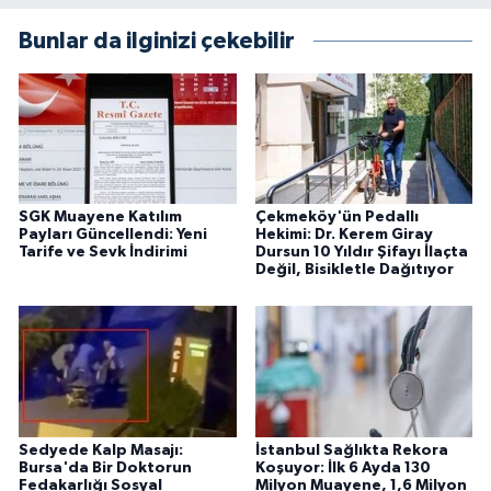
Bunlar da ilginizi çekebilir
SGK Muayene Katılım
Çekmeköy'ün Pedallı
Payları Güncellendi: Yeni
Hekimi: Dr. Kerem Giray
Tarife ve Sevk İndirimi
Dursun 10 Yıldır Şifayı İlaçta
Değil, Bisikletle Dağıtıyor
Sedyede Kalp Masajı:
İstanbul Sağlıkta Rekora
Bursa'da Bir Doktorun
Koşuyor: İlk 6 Ayda 130
Fedakarlığı Sosyal
Milyon Muayene, 1,6 Milyon