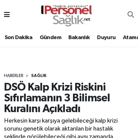
Son Dakika
Nöbetçi Eczaneler
Son Dakika
Gündem
Bakanlık
Duyuru
Atama
Gündem
Hava Durumu
Bakanlık
Trafik Durumu
Duyuru
Süper Lig Puan Durumu ve Fikstür
HABERLER
SAĞLIK
DSÖ Kalp Krizi Riskini
Atamalar
Tüm Manşetler
Sıfırlamanın 3 Bilimsel
Mevzuat
Son Dakika Haberleri
Kuralını Açıkladı
Sendika
Haber Arşivi
Herkesin karşı karşıya gelebileceği kalp krizi
sorunu genetik olarak aktarılan bir hastalık
Kpss - Sınav
şeklinde görülebileceği gibi aynı zamanda