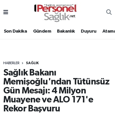
Son Dakika
Nöbetçi Eczaneler
Son Dakika
Gündem
Bakanlık
Duyuru
Atama
Gündem
Hava Durumu
Bakanlık
Trafik Durumu
Duyuru
Süper Lig Puan Durumu ve Fikstür
HABERLER
SAĞLIK
Sağlık Bakanı
Atamalar
Tüm Manşetler
Memişoğlu'ndan Tütünsüz
Mevzuat
Son Dakika Haberleri
Gün Mesajı: 4 Milyon
Muayene ve ALO 171'e
Sendika
Haber Arşivi
Rekor Başvuru
Kpss - Sınav