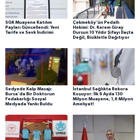
SGK Muayene Katılım
Çekmeköy'ün Pedallı
Payları Güncellendi: Yeni
Hekimi: Dr. Kerem Giray
Tarife ve Sevk İndirimi
Dursun 10 Yıldır Şifayı İlaçta
Değil, Bisikletle Dağıtıyor
Sedyede Kalp Masajı:
İstanbul Sağlıkta Rekora
Bursa'da Bir Doktorun
Koşuyor: İlk 6 Ayda 130
Fedakarlığı Sosyal
Milyon Muayene, 1,6 Milyon
Medyada Yankı Buldu
Ameliyat!