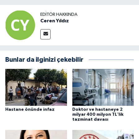
EDITÖR HAKKINDA
Ceren Yıldız
Bunlar da ilginizi çekebilir
Hastane önünde infaz
Doktor ve hastaneye 2
milyar 400 milyon TL'lik
tazminat davası