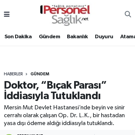
Son Dakika
Nöbetçi Eczaneler
Son Dakika
Gündem
Bakanlık
Duyuru
Atama
Gündem
Hava Durumu
Bakanlık
Trafik Durumu
Duyuru
Süper Lig Puan Durumu ve Fikstür
HABERLER
GÜNDEM
Doktor, “Bıçak Parası”
Atamalar
Tüm Manşetler
İddiasıyla Tutuklandı
Mevzuat
Son Dakika Haberleri
Mersin Mut Devlet Hastanesi’nde beyin ve sinir
cerrahı olarak çalışan Op. Dr. L.K., bir hastadan
Sendika
Haber Arşivi
yasa dışı ödeme aldığı iddiasıyla tutuklandı.
Kpss - Sınav