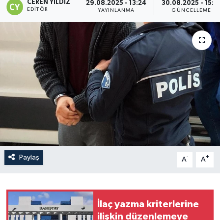
CEREN YILDIZ
29.08.2025 - 13:24
30.08.2025 - 15:1
EDITÖR
YAYINLANMA
GÜNCELLEME
Paylaş
-
+
A
A
İlaç yazma kriterlerine
ilişkin düzenlemeye