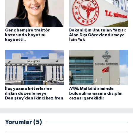
Genç hemşire traktör
Bakanlığın Unutulan Yazısı:
kazasında hayatını
Alan Dışı Görevlendirmeye
kaybetti..
İzin Yok
İlaç yazma kriterlerine
AYM: Mal bildiriminde
ilişkin düzenlemeye
bulunulmamasına disiplin
Danıştay’dan ikinci kez fren
cezası gereklidir
Yorumlar (5)