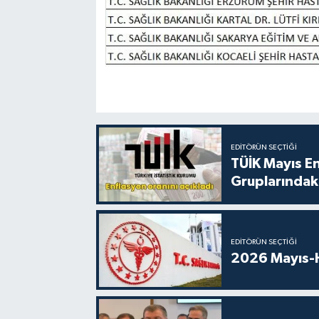
EDITÖRÜN SEÇTIĞI
TÜİK Mayıs E
Gruplarındaki
EDITÖRÜN SEÇTIĞI
2026 Mayıs-H