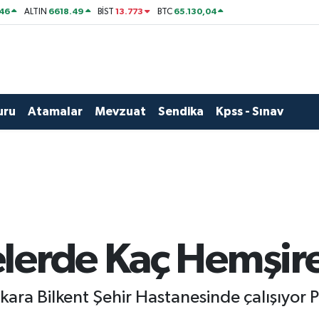
46
6618.49
13.773
65.130,04
ALTIN
BİST
BTC
uru
Atamalar
Mevzuat
Sendika
Kpss - Sınav
lerde Kaç Hemşire 
ara Bilkent Şehir Hastanesinde çalışıyor 