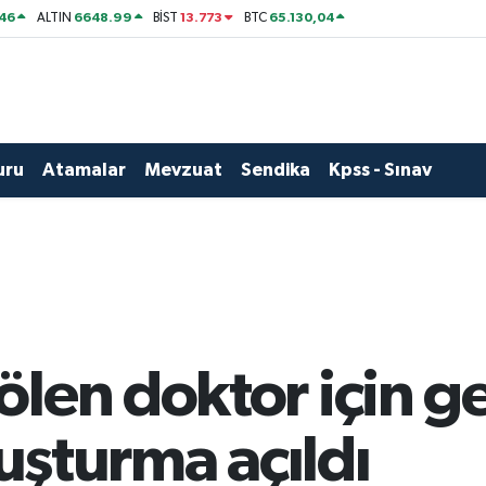
46
6648.99
13.773
65.130,04
ALTIN
BİST
BTC
uru
Atamalar
Mevzuat
Sendika
Kpss - Sınav
len doktor için g
ruşturma açıldı