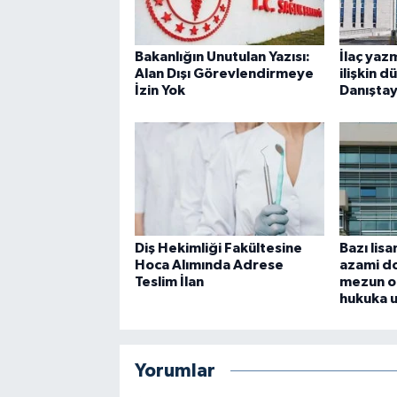
Bakanlığın Unutulan Yazısı:
İlaç yaz
Alan Dışı Görevlendirmeye
ilişkin 
İzin Yok
Danıştay
Diş Hekimliği Fakültesine
Bazı lis
Hoca Alımında Adrese
azami do
Teslim İlan
mezun o
hukuka 
Yorumlar