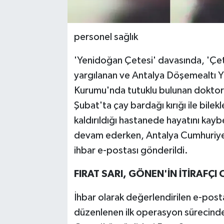
personel sağlık
'Yenidoğan Çetesi' davasında, 'Çete
yargılanan ve Antalya Döşemealtı Yü
Kurumu'nda tutuklu bulunan doktor İl
Şubat'ta çay bardağı kırığı ile bilek
kaldırıldığı hastanede hayatını kaybet
devam ederken, Antalya Cumhuriyet B
ihbar e-postası gönderildi.
FIRAT SARI, GÖNEN'İN İTİRAFÇ
İhbar olarak değerlendirilen e-post
düzenlenen ilk operasyon sürecinde