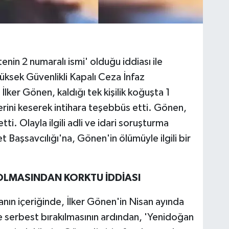
nin 2 numaralı ismi' olduğu iddiası ile
ksek Güvenlikli Kapalı Ceza İnfaz
ker Gönen, kaldığı tek kişilik koğuşta 1
lerini keserek intihara teşebbüs etti. Gönen,
ti. Olayla ilgili adli ve idari soruşturma
aşsavcılığı'na, Gönen'in ölümüyle ilgili bir
I OLMASINDAN KORKTU İDDİASI
anın içeriğinde, İlker Gönen'in Nisan ayında
 serbest bırakılmasının ardından, 'Yenidoğan