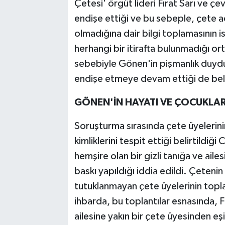
Çetesi' örgüt lideri Fırat Sarı ve çe
endişe ettiği ve bu sebeple, çete ad
olmadığına dair bilgi toplamasının i
herhangi bir itirafta bulunmadığı o
sebebiyle Gönen'in pişmanlık duydu
endişe etmeye devam ettiği de belir
GÖNEN'İN HAYATI VE ÇOCUKLARI
Soruşturma sırasında çete üyelerinin 
kimliklerini tespit ettiği belirtildi
hemşire olan bir gizli tanığa ve ail
baskı yapıldığı iddia edildi. Çeteni
tutuklanmayan çete üyelerinin topla
ihbarda, bu toplantılar esnasında, F
ailesine yakın bir çete üyesinden eşi 