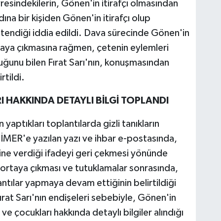
vresindekilerin, Gönen'in itirafçı olmasından
ına bir kişiden Gönen'in itirafçı olup
stendiği iddia edildi. Dava sürecinde Gönen'in
rtaya çıkmasına rağmen, çetenin eylemleri
ğunu bilen Fırat Sarı'nın, konuşmasından
tildi.
 HAKKINDA DETAYLI BİLGİ TOPLANDI
yaptıkları toplantılarda gizli tanıkların
ği CİMER'e yazılan yazı ve ihbar e-postasında,
esine verdiği ifadeyi geri çekmesi yönünde
n ortaya çıkması ve tutuklamalar sonrasında,
ntılar yapmaya devam ettiğinin belirtildiği
ırat Sarı'nın endişeleri sebebiyle, Gönen'in
ve çocukları hakkında detaylı bilgiler alındığı