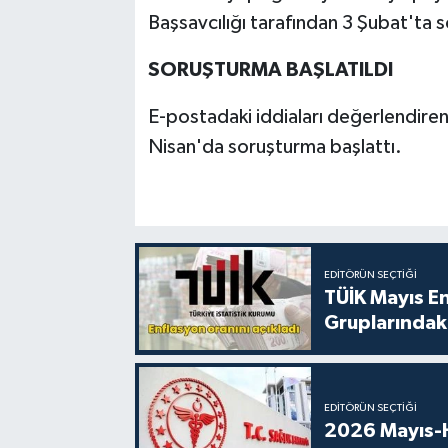
Başsavcılığı tarafından 3 Şubat'ta s
SORUŞTURMA BAŞLATILDI
E-postadaki iddiaları değerlendiren
Nisan'da soruşturma başlattı.
EDITÖRÜN SEÇTIĞI
TÜİK Mayıs E
Gruplarındaki
EDITÖRÜN SEÇTIĞI
2026 Mayıs-H