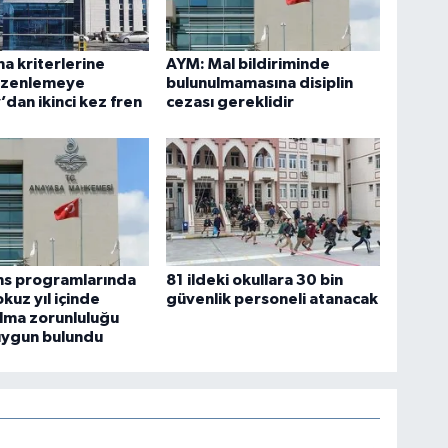
ma kriterlerine
AYM: Mal bildiriminde
düzenlemeye
bulunulmamasına disiplin
’dan ikinci kez fren
cezası gereklidir
ans programlarında
81 ildeki okullara 30 bin
kuz yıl içinde
güvenlik personeli atanacak
lma zorunluluğu
uygun bulundu