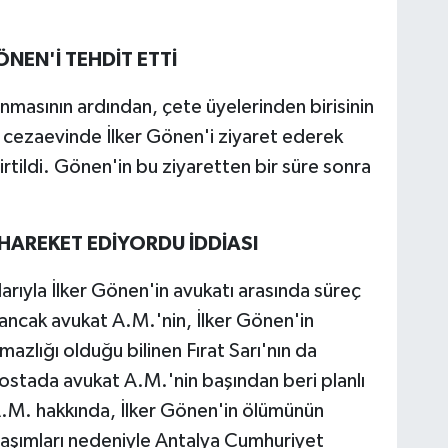
ÖNEN'İ TEHDİT ETTİ
lınmasının ardından, çete üyelerinden birisinin
in cezaevinde İlker Gönen'i ziyaret ederek
irtildi. Gönen'in bu ziyaretten bir süre sonra
HAREKET EDİYORDU İDDİASI
larıyla İlker Gönen'in avukatı arasında süreç
 ancak avukat A.M.'nin, İlker Gönen'in
zlığı olduğu bilinen Fırat Sarı'nın da
-postada avukat A.M.'nin başından beri planlı
 A.M. hakkında, İlker Gönen'in ölümünün
aşımları nedeniyle Antalya Cumhuriyet