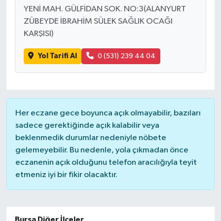
YENİ MAH. GÜLFİDAN SOK. NO:3(ALANYURT
ZÜBEYDE İBRAHİM SÜLEK SAĞLIK OCAĞI
KARŞISI)
Yol Tarifi Al
0 (531) 239 44 04
Her eczane gece boyunca açık olmayabilir, bazıları
sadece gerektiğinde açık kalabilir veya
beklenmedik durumlar nedeniyle nöbete
gelemeyebilir. Bu nedenle, yola çıkmadan önce
eczanenin açık olduğunu telefon aracılığıyla teyit
etmeniz iyi bir fikir olacaktır.
Bursa Diğer İlçeler