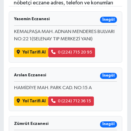
nöbetçi eczane adres, telefon ve konumları
Yasemin Eczanesi
İnegöl
KEMALPAŞA MAH. ADNAN MENDERES BULVARI
NO:22 1(SELENAY TIP MERKEZİ YANI)
Yol Tarifi Al
0 (224) 715 20 95
Arslan Eczanesi
İnegöl
HAMİDİYE MAH. PARK CAD. NO:15 A
Yol Tarifi Al
0 (224) 712 36 15
Zümrüt Eczanesi
İnegöl