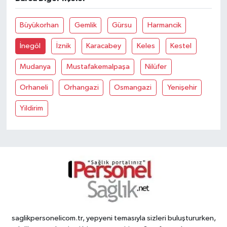
Büyükorhan
Gemlik
Gürsu
Harmancik
İnegöl
İznik
Karacabey
Keles
Kestel
Mudanya
Mustafakemalpaşa
Nilüfer
Orhaneli
Orhangazi
Osmangazi
Yenişehir
Yildirim
saglikpersonelicom.tr, yepyeni temasıyla sizleri buluştururken,