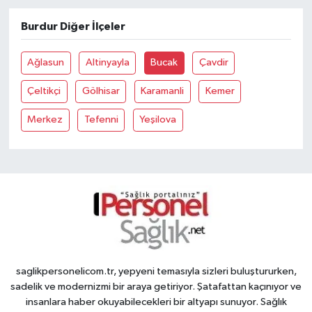
Burdur Diğer İlçeler
Ağlasun
Altinyayla
Bucak
Çavdir
Çeltikçi
Gölhisar
Karamanli
Kemer
Merkez
Tefenni
Yeşilova
saglikpersonelicom.tr, yepyeni temasıyla sizleri buluştururken,
sadelik ve modernizmi bir araya getiriyor. Şatafattan kaçınıyor ve
insanlara haber okuyabilecekleri bir altyapı sunuyor. Sağlık