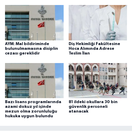
AYM: Mal bildiriminde
Diş Hekimliği Fakültesine
bulunulmamasına disiplin
Hoca Alımında Adrese
cezası gereklidir
Teslim İlan
Bazı lisans programlarında
81 ildeki okullara 30 bin
azami dokuz yıl içinde
güvenlik personeli
mezun olma zorunluluğu
atanacak
hukuka uygun bulundu