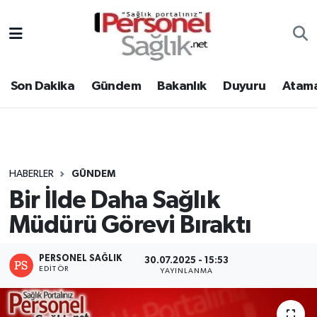
Son Dakika
Nöbetçi Eczaneler
Son Dakika
Gündem
Bakanlık
Duyuru
Atama
Gündem
Hava Durumu
Bakanlık
Trafik Durumu
Duyuru
Süper Lig Puan Durumu ve Fikstür
HABERLER
GÜNDEM
Bir İlde Daha Sağlık
Atamalar
Tüm Manşetler
Müdürü Görevi Bıraktı
Mevzuat
Son Dakika Haberleri
PERSONEL SAĞLIK
30.07.2025 - 15:53
Sendika
Haber Arşivi
EDITÖR
YAYINLANMA
Kpss - Sınav