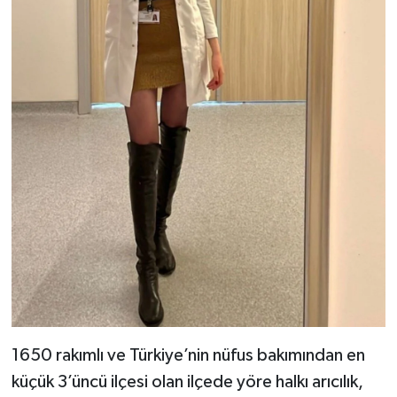
1650 rakımlı ve Türkiye’nin nüfus bakımından en
küçük 3’üncü ilçesi olan ilçede yöre halkı arıcılık,