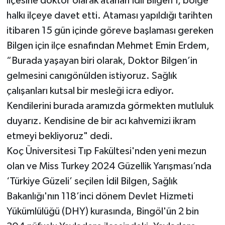
ilçesine doktor olarak atanan İdil Bilgen’i, bölge
halkı ilçeye davet etti. Ataması yapıldığı tarihten
itibaren 15 gün içinde göreve başlaması gereken
Bilgen için ilçe esnafından Mehmet Emin Erdem,
“Burada yaşayan biri olarak, Doktor Bilgen’in
gelmesini canıgönülden istiyoruz. Sağlık
çalışanları kutsal bir mesleği icra ediyor.
Kendilerini burada aramızda görmekten mutluluk
duyarız. Kendisine de bir acı kahvemizi ikram
etmeyi bekliyoruz" dedi.
Koç Üniversitesi Tıp Fakültesi'nden yeni mezun
olan ve Miss Turkey 2024 Güzellik Yarışması’nda
‘Türkiye Güzeli’ seçilen İdil Bilgen, Sağlık
Bakanlığı'nın 118’inci dönem Devlet Hizmeti
Yükümlülüğü (DHY) kurasında, Bingöl'ün 2 bin