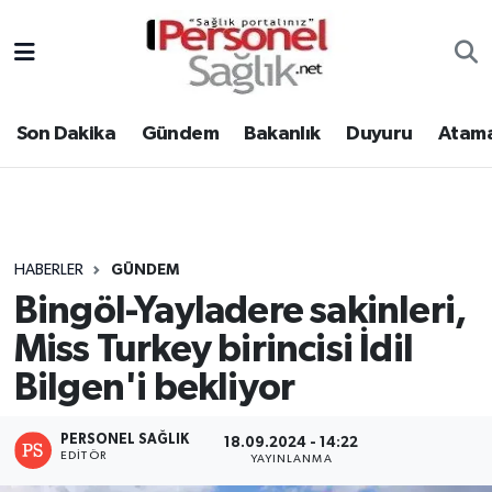
Son Dakika
Nöbetçi Eczaneler
Son Dakika
Gündem
Bakanlık
Duyuru
Atama
Gündem
Hava Durumu
Bakanlık
Trafik Durumu
Duyuru
Süper Lig Puan Durumu ve Fikstür
HABERLER
GÜNDEM
Bingöl-Yayladere sakinleri,
Atamalar
Tüm Manşetler
Miss Turkey birincisi İdil
Mevzuat
Son Dakika Haberleri
Bilgen'i bekliyor
Sendika
Haber Arşivi
PERSONEL SAĞLIK
18.09.2024 - 14:22
EDITÖR
YAYINLANMA
Kpss - Sınav