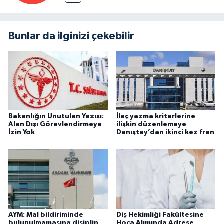
Bunlar da ilginizi çekebilir
Bakanlığın Unutulan Yazısı:
İlaç yazma kriterlerine
Alan Dışı Görevlendirmeye
ilişkin düzenlemeye
İzin Yok
Danıştay’dan ikinci kez fren
AYM: Mal bildiriminde
Diş Hekimliği Fakültesine
bulunulmamasına disiplin
Hoca Alımında Adrese