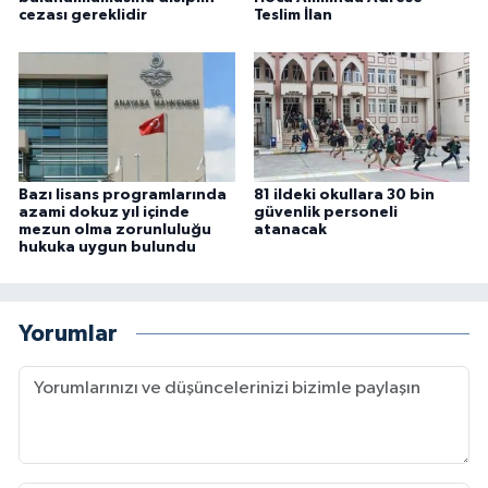
cezası gereklidir
Teslim İlan
Bazı lisans programlarında
81 ildeki okullara 30 bin
azami dokuz yıl içinde
güvenlik personeli
mezun olma zorunluluğu
atanacak
hukuka uygun bulundu
Yorumlar