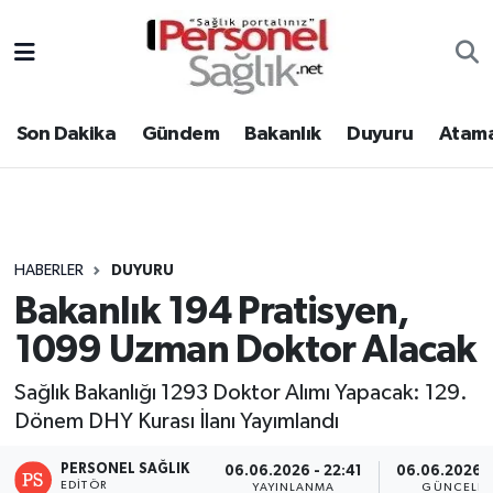
Son Dakika
Nöbetçi Eczaneler
Son Dakika
Gündem
Bakanlık
Duyuru
Atama
Gündem
Hava Durumu
Bakanlık
Trafik Durumu
Duyuru
Süper Lig Puan Durumu ve Fikstür
HABERLER
DUYURU
Bakanlık 194 Pratisyen,
Atamalar
Tüm Manşetler
1099 Uzman Doktor Alacak
Mevzuat
Son Dakika Haberleri
Sağlık Bakanlığı 1293 Doktor Alımı Yapacak: 129.
Dönem DHY Kurası İlanı Yayımlandı
Sendika
Haber Arşivi
PERSONEL SAĞLIK
06.06.2026 - 22:41
06.06.2026 -
Kpss - Sınav
EDITÖR
YAYINLANMA
GÜNCELLE