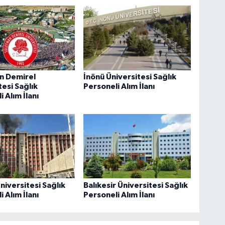
n Demirel
İnönü Üniversitesi Sağlık
tesi Sağlık
Personeli Alım İlanı
 Alım İlanı
niversitesi Sağlık
Balıkesir Üniversitesi Sağlık
 Alım İlanı
Personeli Alım İlanı