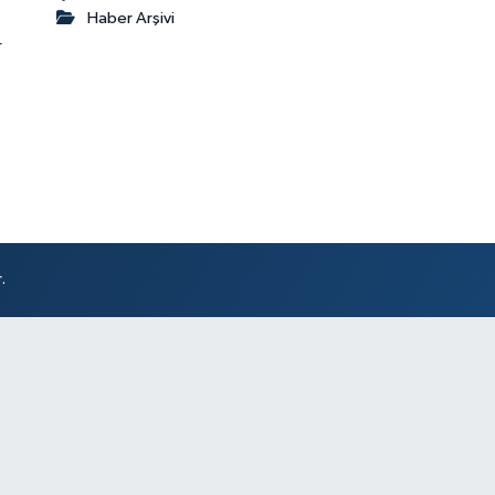
Haber Arşivi
r
.