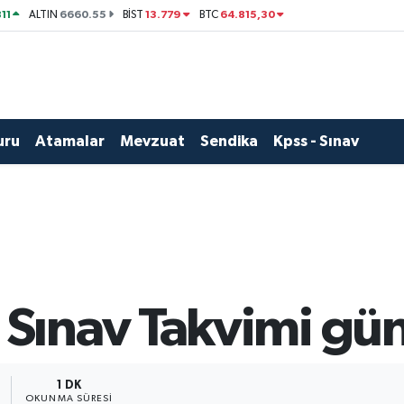
11
6660.55
13.779
64.815,30
ALTIN
BİST
BTC
uru
Atamalar
Mevzuat
Sendika
Kpss - Sınav
ınav Takvimi gün
1 DK
OKUNMA SÜRESI