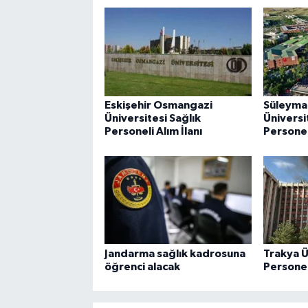
Eskişehir Osmangazi
Süleyma
Üniversitesi Sağlık
Üniversi
Personeli Alım İlanı
Personeli
Jandarma sağlık kadrosuna
Trakya Ü
öğrenci alacak
Personeli