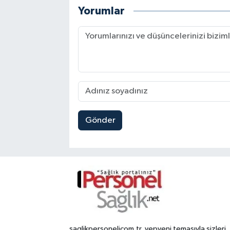
Yorumlar
Gönder
saglikpersonelicom.tr, yepyeni temasıyla sizleri