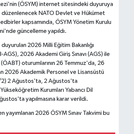
zi'nin (ÖSYM) internet sitesindeki duyuruya
a düzenlenecek NATO Devlet ve Hükümet
an tedbirler kapsamında, ÖSYM Yönetim Kurulu
i'nde güncelleme yapıldı.
uyurulan 2026 Milli Eğitim Bakanlığı
-AGS), 2026 Akademi Giriş Sınavı (AGS) ile
ti (ÖABT) oturumlarının 26 Temmuz'da, 26
n 2026 Akademik Personel ve Lisansüstü
S/2) 2 Ağustos'ta, 2 Ağustos'ta
 Yükseköğretim Kurumları Yabancı Dil
ustos'ta yapılmasına karar verildi.
n yayımlanan 2026 ÖSYM Sınav Takvimi bu