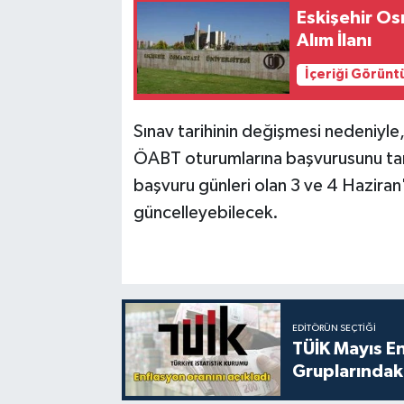
Eskişehir Os
Alım İlanı
İçeriği Görünt
Sınav tarihinin değişmesi nedeniy
ÖABT oturumlarına başvurusunu tam
başvuru günleri olan 3 ve 4 Haziran'
güncelleyebilecek.
EDITÖRÜN SEÇTIĞI
TÜİK Mayıs E
Gruplarındaki