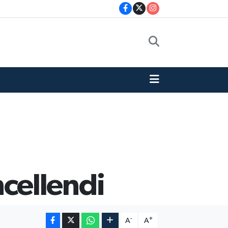
cellendi
-
+
A
A