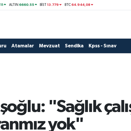
11
6660.55
13.779
64.944,08
ALTIN
BİST
BTC
uru
Atamalar
Mevzuat
Sendika
Kpss - Sınav
ğlu: "Sağlık çalı
ranmız yok"