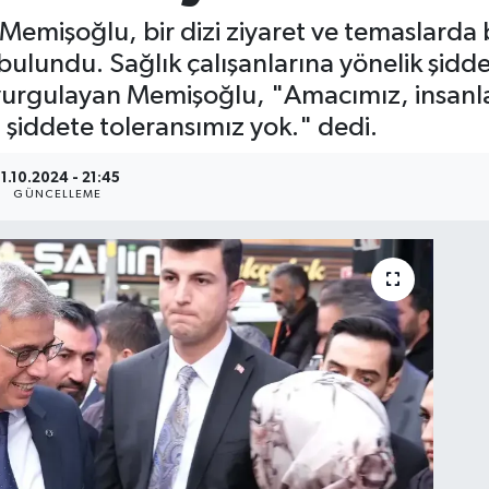
 Memişoğlu, bir dizi ziyaret ve temaslard
bulundu. Sağlık çalışanlarına yönelik şiddet
 vurgulayan Memişoğlu, "Amacımız, insanl
li şiddete toleransımız yok." dedi.
11.10.2024 - 21:45
GÜNCELLEME