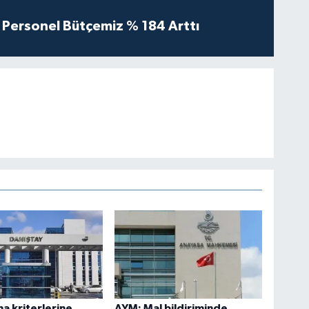
Personel Bütçemiz % 184 Arttı
ma kriterlerine
AYM: Mal bildiriminde