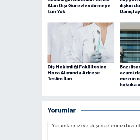
Alan Dışı Görevlendirmeye
ilişkin 
İzin Yok
Danıştay
Diş Hekimliği Fakültesine
Bazı lis
Hoca Alımında Adrese
azami do
Teslim İlan
mezun o
hukuka 
Yorumlar