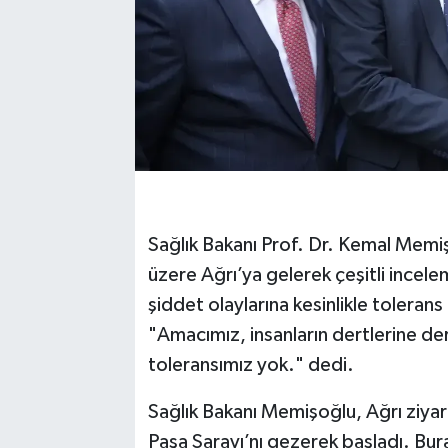
Sağlık Bakanı Prof. Dr. Kemal Memiş
üzere Ağrı’ya gelerek çeşitli incele
şiddet olaylarına kesinlikle tolera
"Amacımız, insanların dertlerine der
toleransımız yok." dedi.
Sağlık Bakanı Memişoğlu, Ağrı ziyar
Paşa Sarayı’nı gezerek başladı. Bura