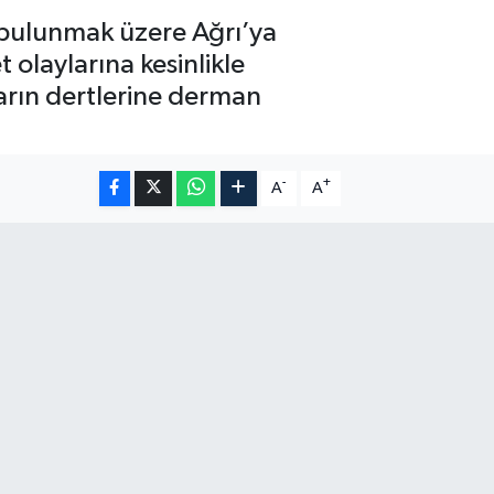
a bulunmak üzere Ağrı’ya
 olaylarına kesinlikle
arın dertlerine derman
-
+
A
A