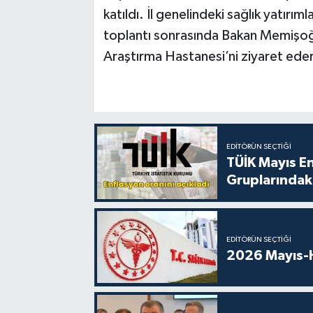
katıldı. İl genelindeki sağlık yatırıml
toplantı sonrasında Bakan Memişoğlu
Araştırma Hastanesi’ni ziyaret ed
EDITÖRÜN SEÇTIĞI
TÜİK Mayıs E
Gruplarındaki
EDITÖRÜN SEÇTIĞI
2026 Mayıs-H