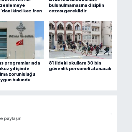
düzenlemeye
bulunulmamasına disiplin
’dan ikinci kez fren
cezası gereklidir
ans programlarında
81 ildeki okullara 30 bin
kuz yıl içinde
güvenlik personeli atanacak
lma zorunluluğu
uygun bulundu