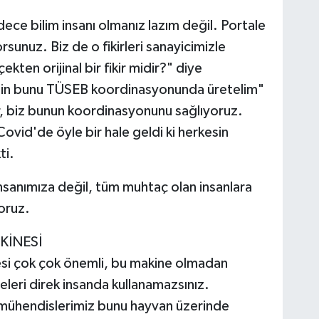
 sadece bilim insanı olmanız lazım değil. Portale
orsunuz. Biz de o fikirleri sanayicimizle
kten orijinal bir fikir midir?" diye
 gelin bunu TÜSEB koordinasyonunda üretelim"
ar, biz bunun koordinasyonunu sağlıyoruz.
ovid'de öyle bir hale geldi ki herkesin
ti.
nsanımıza değil, tüm muhtaç olan insanlara
oruz.
KİNESİ
nesi çok çok önemli, bu makine olmadan
leri direk insanda kullanamazsınız.
mühendislerimiz bunu hayvan üzerinde