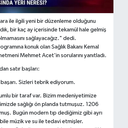
ra ile ilgili yeni bir düzenleme olduğunu
dık, bir kaç ay içerisinde tekamül hale gelmiş
olmamasını sağlayacağız." dedi.
programına konuk olan Sağlık Bakanı Kemal
etmeni Mehmet Acet'in sorularını yanıtladı.
an satır başları:
aşarı. Sizleri tebrik ediyorum.
olumlu bir taraf var. Bizim medeniyetimize
imizde sağlığı ön planda tutmuşuz. 1206
ulmuş. Bugün modern tıp dediğimiz gibi ayrı
ile müzik ve su ile tedavi etmişler.