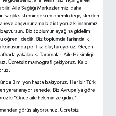
ine giderseniz, aile hekimi sizin için gerekli
lir. Aile Sağlığı Merkezlerimizi daha
nin sağlık sistemindeki en önemli değişiklerden
staneye başvurur ama biz istiyoruz ki insanımız
a başvursun. Biz toplumun ayağına gidelim
u öğren" dedik. Biz toplumda farkındalık
a konusunda politika oluşturuyoruz. Geçen
safhada yakaladık. Taramaları Aile Hekimliği
ruz. Ücretsiz mamografi çekiyoruz. Kalp
oruz.
ünde 3 milyon hasta bakıyoruz. Her bir Türk
den yararlanıyor senede. Biz Avrupa'ya göre
oruz ki "Önce aile hekiminize gidin."
zmandan görüş alıyorsunuz. Ücretsiz