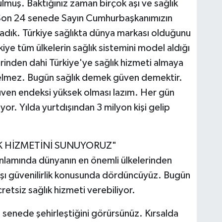
lmuş. Baktığınız zaman birçok aşı ve sağlık
z. Son 24 senede Sayın Cumhurbaşkanımızın
yaşadık. Türkiye sağlıkta dünya markası olduğunu
e tüm ülkelerin sağlık sistemini model aldığı
erinden dahi Türkiye'ye sağlık hizmeti almaya
gelmez. Bugün sağlık demek güven demektir.
üven endeksi yüksek olması lazım. Her gün
ıyor. Yılda yurtdışından 3 milyon kişi gelip
K HİZMETİNİ SUNUYORUZ"
anlamında dünyanın en önemli ülkelerinden
karşı güvenilirlik konusunda dördüncüyüz. Bugün
retsiz sağlık hizmeti verebiliyor.
5 senede şehirleştiğini görürsünüz. Kırsalda