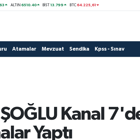
63
6510.40
13.799
64.225,61
ALTIN
BİST
BTC
uru
Atamalar
Mevzuat
Sendika
Kpss - Sınav
ŞOĞLU Kanal 7'
alar Yaptı