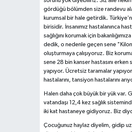
sorunu yok diyebiliriz. Siz aile hekim
gördüğü bölümden size randevu alabi
kurumsal bir hale getirdik. Türkiye'
birisidir. İnsanımız hastalanınca ha
sağlığını korumak için bakanlığımız
dedik, o nedenle geçen sene "Kilon
oluşturmaya çalışıyoruz. Biz korum
sene 28 bin kanser hastasını erken 
yapıyor. Ücretsiz taramalar yapıyo
hastalarını, tansiyon hastalarını arıy
Halen daha çok büyük bir yük var. G
vatandaşı 12,4 kez sağlık sistemin
iki kat hastaneye gidiyoruz. Biz diy
Çocuğunuz haylaz diyelim, gidip u