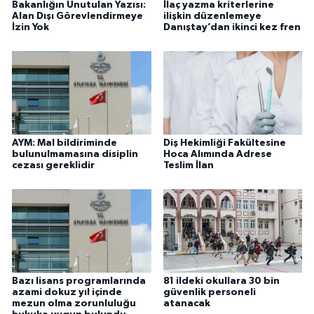
Bakanlığın Unutulan Yazısı:
İlaç yazma kriterlerine
Alan Dışı Görevlendirmeye
ilişkin düzenlemeye
İzin Yok
Danıştay’dan ikinci kez fren
AYM: Mal bildiriminde
Diş Hekimliği Fakültesine
bulunulmamasına disiplin
Hoca Alımında Adrese
cezası gereklidir
Teslim İlan
Bazı lisans programlarında
81 ildeki okullara 30 bin
azami dokuz yıl içinde
güvenlik personeli
mezun olma zorunluluğu
atanacak