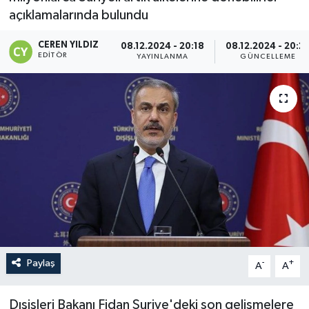
açıklamalarında bulundu
CEREN YILDIZ
08.12.2024 - 20:18
08.12.2024 - 20:2
EDITÖR
YAYINLANMA
GÜNCELLEME
Paylaş
-
+
A
A
Dışişleri Bakanı Fidan Suriye'deki son gelişmelere