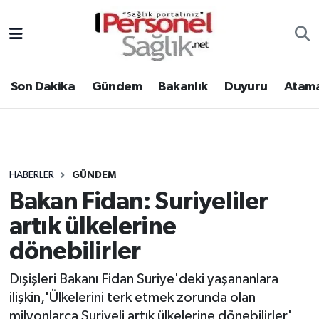
Son Dakika
Nöbetçi Eczaneler
Son Dakika
Gündem
Bakanlık
Duyuru
Atama
Gündem
Hava Durumu
Bakanlık
Trafik Durumu
Duyuru
Süper Lig Puan Durumu ve Fikstür
HABERLER
GÜNDEM
Bakan Fidan: Suriyeliler
Atamalar
Tüm Manşetler
artık ülkelerine
Mevzuat
Son Dakika Haberleri
dönebilirler
Sendika
Haber Arşivi
Dışişleri Bakanı Fidan Suriye'deki yaşananlara
ilişkin,'Ülkelerini terk etmek zorunda olan
Kpss - Sınav
milyonlarca Suriyeli artık ülkelerine dönebilirler'