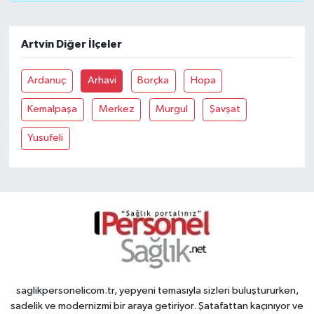
Artvin Diğer İlçeler
Ardanuç
Arhavi
Borçka
Hopa
Kemalpaşa
Merkez
Murgul
Şavşat
Yusufeli
saglikpersonelicom.tr, yepyeni temasıyla sizleri buluştururken,
sadelik ve modernizmi bir araya getiriyor. Şatafattan kaçınıyor ve