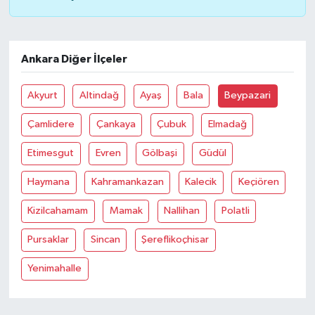
Ankara Diğer İlçeler
Akyurt
Altindağ
Ayaş
Bala
Beypazari
Çamlidere
Çankaya
Çubuk
Elmadağ
Etimesgut
Evren
Gölbaşi
Güdül
Haymana
Kahramankazan
Kalecik
Keçiören
Kizilcahamam
Mamak
Nallihan
Polatli
Pursaklar
Sincan
Şereflikoçhisar
Yenimahalle