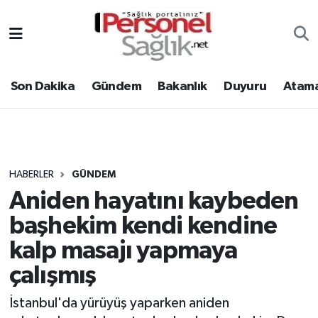
Son Dakika
Nöbetçi Eczaneler
Son Dakika
Gündem
Bakanlık
Duyuru
Atama
Gündem
Hava Durumu
Bakanlık
Trafik Durumu
Duyuru
Süper Lig Puan Durumu ve Fikstür
HABERLER
GÜNDEM
Aniden hayatını kaybeden
Atamalar
Tüm Manşetler
başhekim kendi kendine
Mevzuat
Son Dakika Haberleri
kalp masajı yapmaya
çalışmış
Sendika
Haber Arşivi
İstanbul'da yürüyüş yaparken aniden
Kpss - Sınav