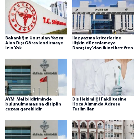
Bakanlığın Unutulan Yazısı:
İlaç yazma kriterlerine
Alan Dışı Görevlendirmeye
ilişkin düzenlemeye
İzin Yok
Danıştay’dan ikinci kez fren
AYM: Mal bildiriminde
Diş Hekimliği Fakültesine
bulunulmamasına disiplin
Hoca Alımında Adrese
cezası gereklidir
Teslim İlan