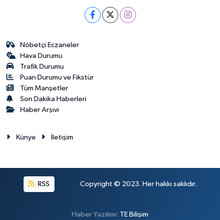
Nöbetçi Eczaneler
Hava Durumu
Trafik Durumu
Puan Durumu ve Fikstür
Tüm Manşetler
Son Dakika Haberleri
Haber Arşivi
Künye
İletişim
RSS
Copyright © 2023. Her hakkı saklıdır.
Haber Yazılımı:
TE Bilişim