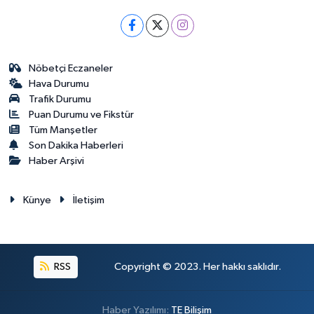
Nöbetçi Eczaneler
Hava Durumu
Trafik Durumu
Puan Durumu ve Fikstür
Tüm Manşetler
Son Dakika Haberleri
Haber Arşivi
Künye
İletişim
RSS
Copyright © 2023. Her hakkı saklıdır.
Haber Yazılımı:
TE Bilişim