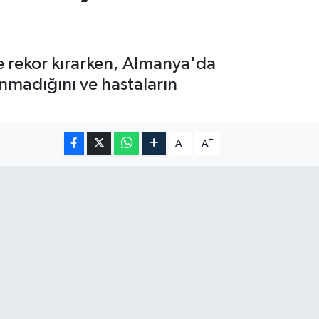
e rekor kırarken, Almanya'da
nmadığını ve hastaların
-
+
A
A