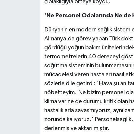
çıplaklığıyla ortaya koydu.
'Ne Personel Odalarında Ne de 
Dünyanın en modern sağlık sistemler
Almanya'da görev yapan Türk doktor, 
gördüğü yoğun bakım ünitelerindeki il
termometrelerin 40 dereceyi göste
soğutma sisteminin bulunmamasının 
mücadelesi veren hastaları nasıl etki
sözlerle dile getirdi: 'Hava şu an
nöbetteyim. Ne bizim personel olar
klima var ne de durumu kritik olan 
hastalıklarla savaşmıyoruz, aynı z
zorunda kalıyoruz.' Personelsagli
derlenmiş ve aktarılmıştır.