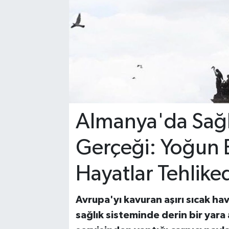
Almanya'da Sağlı
Gerçeği: Yoğun 
Hayatlar Tehlike
Avrupa'yı kavuran aşırı sıcak h
sağlık sisteminde derin bir yara