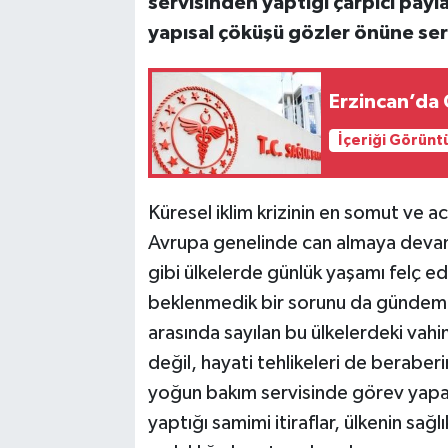
servisinden yaptığı çarpıcı payla
yapısal çöküşü gözler önüne ser
Erzincan’da 
İçeriği Görünt
Küresel iklim krizinin en somut ve acı
Avrupa genelinde can almaya devam 
gibi ülkelerde günlük yaşamı felç e
beklenmedik bir sorunu da gündeme 
arasında sayılan bu ülkelerdeki vah
değil, hayati tehlikeleri de beraber
yoğun bakım servisinde görev yapa
yaptığı samimi itiraflar, ülkenin sa