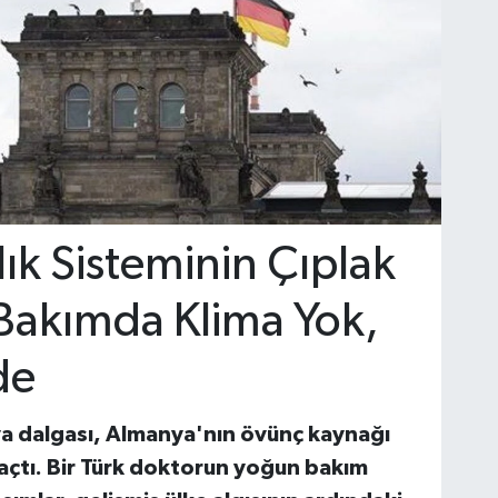
k Sisteminin Çıplak
Bakımda Klima Yok,
de
ava dalgası, Almanya'nın övünç kaynağı
 açtı. Bir Türk doktorun yoğun bakım