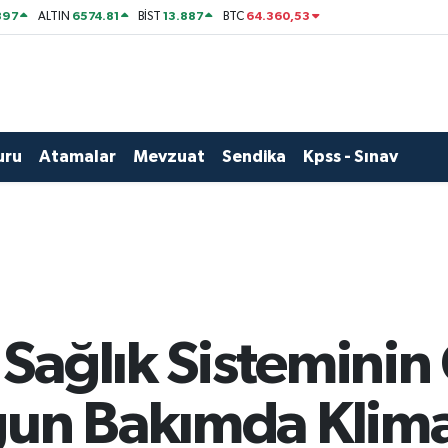
897
6574.81
13.887
64.360,53
ALTIN
BİST
BTC
uru
Atamalar
Mevzuat
Sendika
Kpss - Sınav
ağlık Sisteminin 
ğun Bakımda Klima