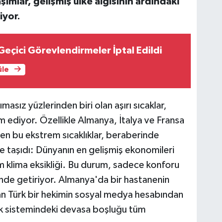
şımlar, gelişmiş ülke algısının ardındaki
iyor.
Geçici Görevlendirmeler İptal Edildi
üle
masız yüzlerinden biri olan aşırı sıcaklar,
ediyor. Özellikle Almanya, İtalya ve Fransa
den bu ekstrem sıcaklıklar, beraberinde
taşıdı: Dünyanın en gelişmiş ekonomileri
im klima eksikliği. Bu durum, sadece konforu
inde getiriyor. Almanya'da bir hastanenin
n Türk bir hekimin sosyal medya hesabından
ğlık sistemindeki devasa boşluğu tüm