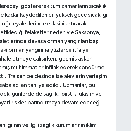
ereceyi göstererek tüm zamanların sıcaklık
ne kadar kaydedilen en yüksek gece sıcaklığı
doğu eyaletlerinde etkisini artırarak
 tetiklediği felaketler nedeniyle Saksonya,
letlerinde devasa orman yangınları baş
ki orman yangınına yüzlerce itfaiye
hale etmeye çalışırken, geçmiş askeri
amış mühimmatlar infilak ederek söndürme
ttı. Traisen beldesinde ise alevlerin yerleşim
aba acilen tahliye edildi. Uzmanlar, bu
ki günlerde de sağlık, lojistik, ulaşım ve
hayati riskler barındırmaya devam edeceği
ğı'nın ve ilgili sağlık kurumlarının iklim