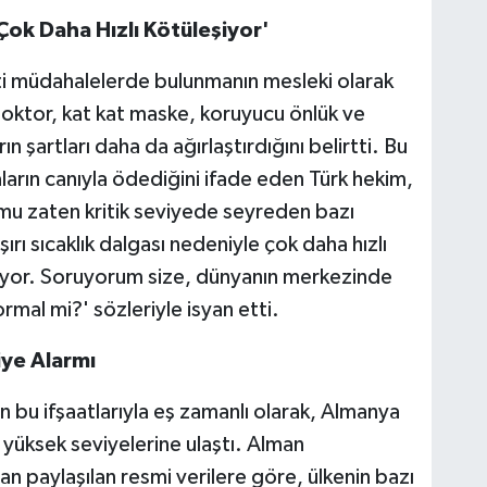
Çok Daha Hızlı Kötüleşiyor'
yati müdahalelerde bulunmanın mesleki olarak
doktor, kat kat maske, koruyucu önlük ve
n şartları daha da ağırlaştırdığını belirtti. Bu
aların canıyla ödediğini ifade eden Türk hekim,
u zaten kritik seviyede seyreden bazı
rı sıcaklık dalgası nedeniyle çok daha hızlı
anıyor. Soruyorum size, dünyanın merkezinde
al mi?' sözleriyle isyan etti.
iye Alarmı
n bu ifşaatlarıyla eş zamanlı olarak, Almanya
n yüksek seviyelerine ulaştı. Alman
n paylaşılan resmi verilere göre, ülkenin bazı