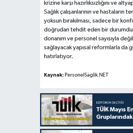
krizine karşı hazırlıksızlığını ve alt
Sağlık çalışanlarının ve hastaların t
yoksun bırakılması, sadece bir konf
doğrudan tehdit eden bir durumdur. 
donanım ve personel sayısıyla değil
sağlayacak yapısal reformlarla da gü
hatırlatıyor.
Kaynak:
PersonelSaglik.NET
EDITÖRÜN SEÇTIĞI
TÜİK Mayıs E
Gruplarındaki