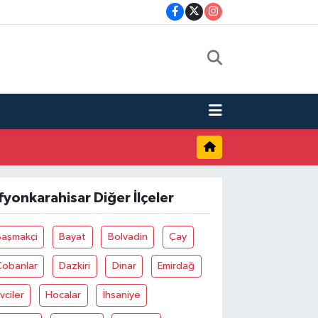
fyonkarahisar Diğer İlçeler
Başmakçi
Bayat
Bolvadin
Çay
Çobanlar
Dazkiri
Dinar
Emirdağ
vciler
Hocalar
İhsaniye