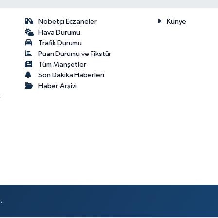
Nöbetçi Eczaneler
Künye
Hava Durumu
Trafik Durumu
Puan Durumu ve Fikstür
Tüm Manşetler
Son Dakika Haberleri
Haber Arşivi
r
.