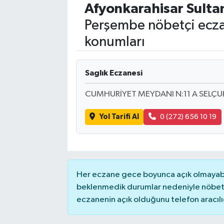
Afyonkarahisar
Sulta
Perşembe nöbetçi ecza
konumları
Saglık Eczanesi
CUMHURİYET MEYDANI N:11 A SELÇ
Yol Tarifi Al
0 (272) 656 10 19
Her eczane gece boyunca açık olmayabili
beklenmedik durumlar nedeniyle nöbete
eczanenin açık olduğunu telefon aracılığıy