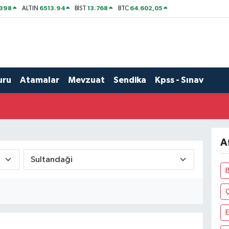
2398
6513.94
13.768
64.602,05
ALTIN
BİST
BTC
uru
Atamalar
Mevzuat
Sendika
Kpss - Sınav
A
E