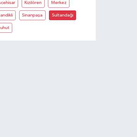
scehisar
Kizilören
Merkez
andikli
Sinanpaşa
Sultandaği
Şuhut