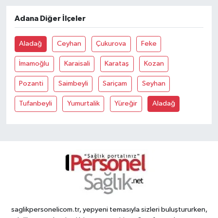
Adana Diğer İlçeler
Aladağ
Ceyhan
Çukurova
Feke
İmamoğlu
Karaisali
Karataş
Kozan
Pozanti
Saimbeyli
Sariçam
Seyhan
Tufanbeyli
Yumurtalik
Yüreğir
Aladağ
saglikpersonelicom.tr, yepyeni temasıyla sizleri buluştururken,