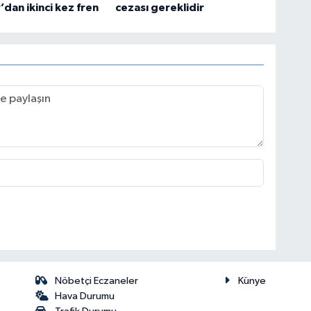
’dan ikinci kez fren
cezası gereklidir
Nöbetçi Eczaneler
Künye
Hava Durumu