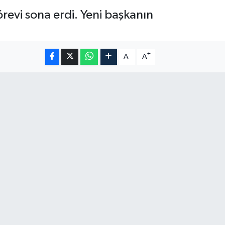
revi sona erdi. Yeni başkanın
-
+
A
A