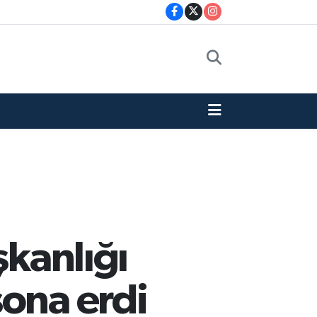
şkanlığı
sona erdi