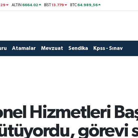
329
6664.02
13.779
64.989,56
ALTIN
BİST
BTC
uru
Atamalar
Mevzuat
Sendika
Kpss - Sınav
sonel Hizmetleri Ba
ütüyordu, görevi 