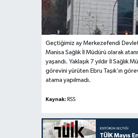
Geçtiğimiz ay Merkezefendi Devlet 
Manisa Sağlık İl Müdürü olarak atan
yaşandı. Yaklaşık 7 yıldır İl Sağlık
görevini yürüten Ebru Taşık’ın görev
atama yapılmadı.
Kaynak:
RSS
EDITÖRÜN SEÇTIĞI
TÜİK Mayıs E