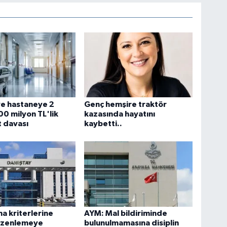
ve hastaneye 2
Genç hemşire traktör
00 milyon TL'lik
kazasında hayatını
 davası
kaybetti..
ma kriterlerine
AYM: Mal bildiriminde
düzenlemeye
bulunulmamasına disiplin