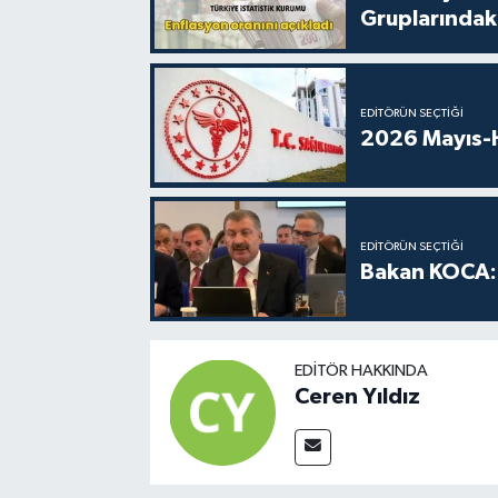
Gruplarındaki
EDITÖRÜN SEÇTIĞI
2026 Mayıs-H
EDITÖRÜN SEÇTIĞI
Bakan KOCA: 
EDITÖR HAKKINDA
Ceren Yıldız