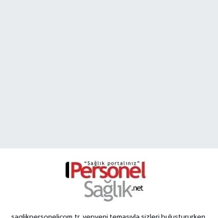
saglikpersonelicom.tr, yepyeni temasıyla sizleri buluştururken,