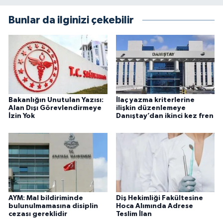
Bunlar da ilginizi çekebilir
Bakanlığın Unutulan Yazısı:
İlaç yazma kriterlerine
Alan Dışı Görevlendirmeye
ilişkin düzenlemeye
İzin Yok
Danıştay’dan ikinci kez fren
AYM: Mal bildiriminde
Diş Hekimliği Fakültesine
bulunulmamasına disiplin
Hoca Alımında Adrese
cezası gereklidir
Teslim İlan