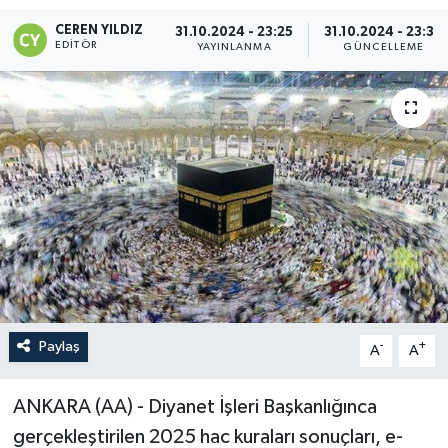
CEREN YILDIZ
31.10.2024 - 23:25
31.10.2024 - 23:30
EDITÖR
YAYINLANMA
GÜNCELLEME
Paylaş
-
+
A
A
ANKARA (AA) - Diyanet İşleri Başkanlığınca
gerçekleştirilen 2025 hac kuraları sonuçları, e-