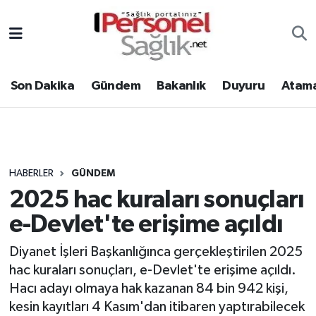
Son Dakika
Nöbetçi Eczaneler
Son Dakika
Gündem
Bakanlık
Duyuru
Atama
Gündem
Hava Durumu
Bakanlık
Trafik Durumu
Duyuru
Süper Lig Puan Durumu ve Fikstür
HABERLER
GÜNDEM
2025 hac kuraları sonuçları
Atamalar
Tüm Manşetler
e-Devlet'te erişime açıldı
Mevzuat
Son Dakika Haberleri
Diyanet İşleri Başkanlığınca gerçekleştirilen 2025
hac kuraları sonuçları, e-Devlet'te erişime açıldı.
Sendika
Haber Arşivi
Hacı adayı olmaya hak kazanan 84 bin 942 kişi,
Kpss - Sınav
kesin kayıtları 4 Kasım'dan itibaren yaptırabilecek