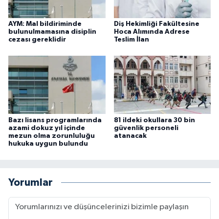
AYM: Mal bildiriminde
Diş Hekimliği Fakültesine
bulunulmamasına disiplin
Hoca Alımında Adrese
cezası gereklidir
Teslim İlan
Bazı lisans programlarında
81 ildeki okullara 30 bin
azami dokuz yıl içinde
güvenlik personeli
mezun olma zorunluluğu
atanacak
hukuka uygun bulundu
Yorumlar