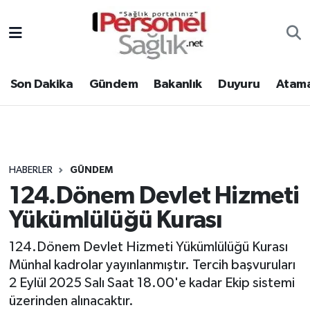
Son Dakika
Nöbetçi Eczaneler
Son Dakika
Gündem
Bakanlık
Duyuru
Atama
Gündem
Hava Durumu
Bakanlık
Trafik Durumu
Duyuru
Süper Lig Puan Durumu ve Fikstür
HABERLER
GÜNDEM
124.Dönem Devlet Hizmeti
Atamalar
Tüm Manşetler
Yükümlülüğü Kurası
Mevzuat
Son Dakika Haberleri
124.Dönem Devlet Hizmeti Yükümlülüğü Kurası
Münhal kadrolar yayınlanmıştır. Tercih başvuruları
Sendika
Haber Arşivi
2 Eylül 2025 Salı Saat 18.00'e kadar Ekip sistemi
Kpss - Sınav
üzerinden alınacaktır.