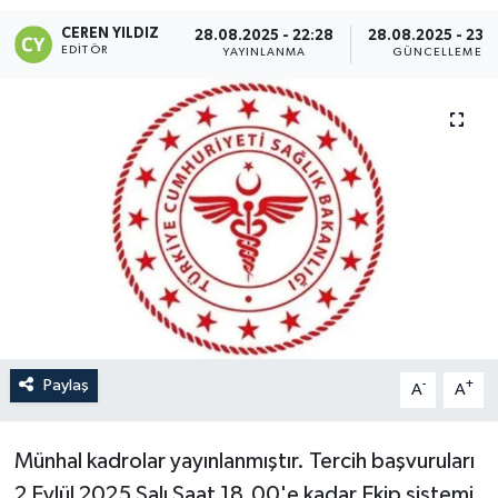
CEREN YILDIZ
28.08.2025 - 22:28
28.08.2025 - 23:
EDITÖR
YAYINLANMA
GÜNCELLEME
Paylaş
-
+
A
A
Münhal kadrolar yayınlanmıştır. Tercih başvuruları
2 Eylül 2025 Salı Saat 18.00'e kadar Ekip sistemi