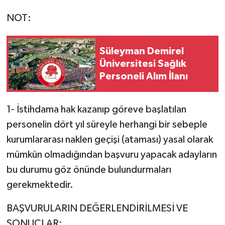
NOT:
Süleyman Demirel
Üniversitesi Sağlık
Personeli Alım İlanı
1- İstihdama hak kazanıp göreve başlatılan
personelin dört yıl süreyle herhangi bir sebeple
kurumlararası naklen geçişi (ataması) yasal olarak
mümkün olmadığından başvuru yapacak adayların
bu durumu göz önünde bulundurmaları
gerekmektedir.
BAŞVURULARIN DEĞERLENDİRİLMESİ VE
SONUÇLAR: