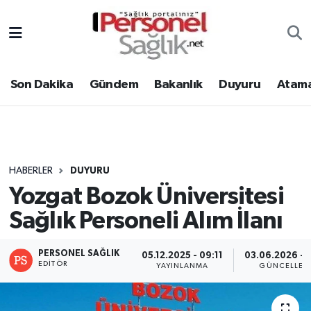
Son Dakika
Nöbetçi Eczaneler
Son Dakika
Gündem
Bakanlık
Duyuru
Atama
Gündem
Hava Durumu
Bakanlık
Trafik Durumu
Duyuru
Süper Lig Puan Durumu ve Fikstür
HABERLER
DUYURU
Yozgat Bozok Üniversitesi
Atamalar
Tüm Manşetler
Sağlık Personeli Alım İlanı
Mevzuat
Son Dakika Haberleri
PERSONEL SAĞLIK
05.12.2025 - 09:11
03.06.2026 - 1
Sendika
Haber Arşivi
EDITÖR
YAYINLANMA
GÜNCELLEM
Kpss - Sınav