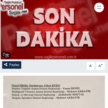
Paylaş
-
+
A
A