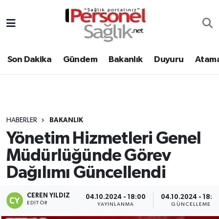
Son Dakika
Nöbetçi Eczaneler
Son Dakika
Gündem
Bakanlık
Duyuru
Atama
Gündem
Hava Durumu
Bakanlık
Trafik Durumu
Duyuru
Süper Lig Puan Durumu ve Fikstür
HABERLER
BAKANLIK
Yönetim Hizmetleri Genel
Atamalar
Tüm Manşetler
Müdürlüğünde Görev
Mevzuat
Son Dakika Haberleri
Dağılımı Güncellendi
Sendika
Haber Arşivi
CEREN YILDIZ
04.10.2024 - 18:00
04.10.2024 - 18:0
EDITÖR
YAYINLANMA
GÜNCELLEME
Kpss - Sınav