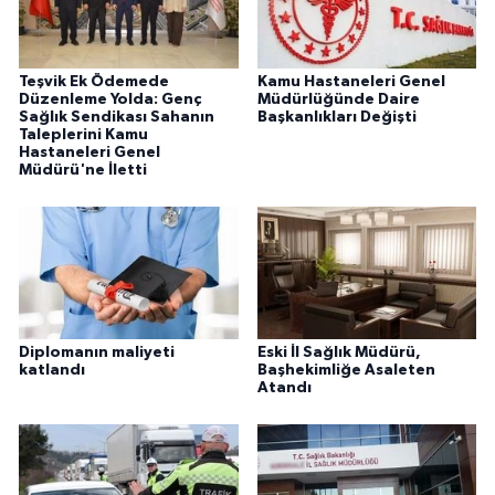
Teşvik Ek Ödemede
Kamu Hastaneleri Genel
Düzenleme Yolda: Genç
Müdürlüğünde Daire
Sağlık Sendikası Sahanın
Başkanlıkları Değişti
Taleplerini Kamu
Hastaneleri Genel
Müdürü'ne İletti
Diplomanın maliyeti
Eski İl Sağlık Müdürü,
katlandı
Başhekimliğe Asaleten
Atandı