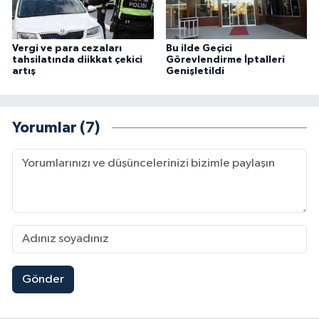
Vergi ve para cezaları
Bu ilde Geçici
tahsilatında diikkat çekici
Görevlendirme İptalleri
artış
Genişletildi
Yorumlar (7)
Gönder