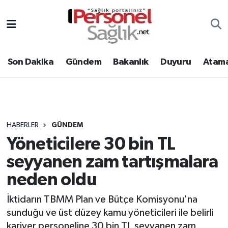
Son Dakika
Nöbetçi Eczaneler
Son Dakika
Gündem
Bakanlık
Duyuru
Atama
Gündem
Hava Durumu
Bakanlık
Trafik Durumu
Duyuru
Süper Lig Puan Durumu ve Fikstür
HABERLER
GÜNDEM
Yöneticilere 30 bin TL
Atamalar
Tüm Manşetler
seyyanen zam tartışmalara
Mevzuat
Son Dakika Haberleri
neden oldu
Sendika
Haber Arşivi
İktidarın TBMM Plan ve Bütçe Komisyonu'na
sunduğu ve üst düzey kamu yöneticileri ile belirli
Kpss - Sınav
kariyer personeline 30 bin TL seyyanen zam