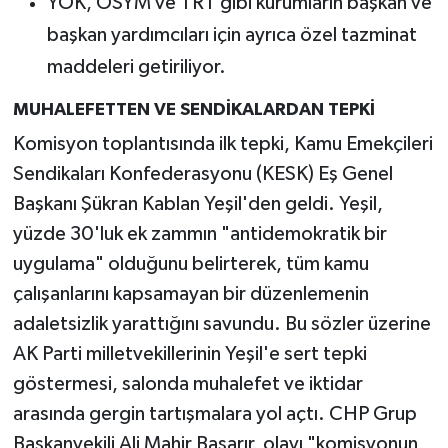
YÖK, ÖSYM ve TRT gibi kurumların başkan ve
başkan yardımcıları için ayrıca özel tazminat
maddeleri getiriliyor.
MUHALEFETTEN VE SENDİKALARDAN TEPKİ
Komisyon toplantısında ilk tepki, Kamu Emekçileri
Sendikaları Konfederasyonu (KESK) Eş Genel
Başkanı Şükran Kablan Yeşil'den geldi. Yeşil,
yüzde 30'luk ek zammın "antidemokratik bir
uygulama" olduğunu belirterek, tüm kamu
çalışanlarını kapsamayan bir düzenlemenin
adaletsizlik yarattığını savundu. Bu sözler üzerine
AK Parti milletvekillerinin Yeşil'e sert tepki
göstermesi, salonda muhalefet ve iktidar
arasında gergin tartışmalara yol açtı. CHP Grup
Başkanvekili Ali Mahir Başarır, olayı "komisyonun