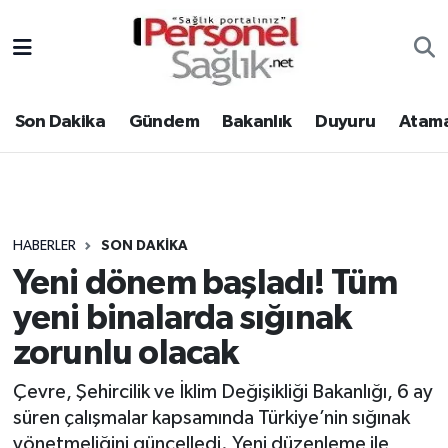
Son Dakika
Nöbetçi Eczaneler
Son Dakika
Gündem
Bakanlık
Duyuru
Atama
Gündem
Hava Durumu
Bakanlık
Trafik Durumu
Duyuru
Süper Lig Puan Durumu ve Fikstür
HABERLER
SON DAKIKA
Yeni dönem başladı! Tüm
Atamalar
Tüm Manşetler
yeni binalarda sığınak
Mevzuat
Son Dakika Haberleri
zorunlu olacak
Sendika
Haber Arşivi
Çevre, Şehircilik ve İklim Değişikliği Bakanlığı, 6 ay
süren çalışmalar kapsamında Türkiye’nin sığınak
Kpss - Sınav
yönetmeliğini güncelledi. Yeni düzenleme ile