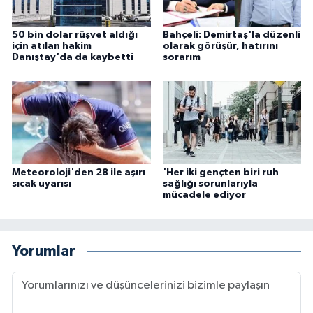
50 bin dolar rüşvet aldığı
Bahçeli: Demirtaş'la düzenli
için atılan hakim
olarak görüşür, hatırını
Danıştay'da da kaybetti
sorarım
Meteoroloji'den 28 ile aşırı
'Her iki gençten biri ruh
sıcak uyarısı
sağlığı sorunlarıyla
mücadele ediyor
Yorumlar