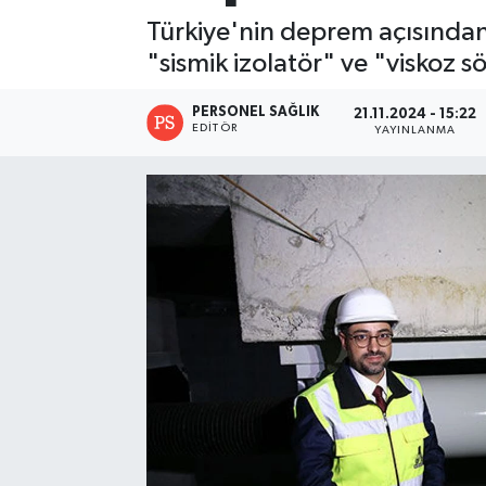
Türkiye'nin deprem açısından r
"sismik izolatör" ve "viskoz 
PERSONEL SAĞLIK
21.11.2024 - 15:22
EDITÖR
YAYINLANMA