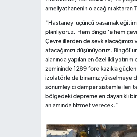
ameliyathanenin olacağını aktaran T
"Hastaneyi üçüncü basamak eğitim 
planlıyoruz. Hem Bingöl'e hem çevre
Çevre illerden de sevk alacağımızı v
atacağımızı düşünüyoruz. Bingöl'ü
alanında yapılan en özellikli yatırı
zemininde 1289 fore kazıkla güçlend
izolatörle de binamız yükselmeye d
sönümleyici damper sistemle ileri t
bölgedeki depreme en dayanıklı bina 
anlamında hizmet verecek."