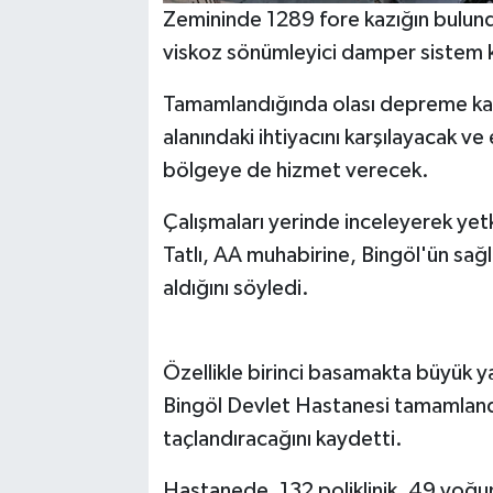
Zemininde 1289 fore kazığın bulund
viskoz sönümleyici damper sistem ku
Tamamlandığında olası depreme karş
alanındaki ihtiyacını karşılayacak v
bölgeye de hizmet verecek.
Çalışmaları yerinde inceleyerek yetk
Tatlı, AA muhabirine, Bingöl'ün sağlı
aldığını söyledi.
Özellikle birinci basamakta büyük ya
Bingöl Devlet Hastanesi tamamlandığ
taçlandıracağını kaydetti.
Hastanede, 132 poliklinik, 49 yoğun 