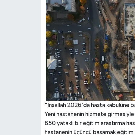
"İnşallah 2026'da hasta kabulüne b
Yeni hastanenin hizmete girmesiyl
850 yataklı bir eğitim araştırma hast
hastanenin üçüncü basamak eğitim ar