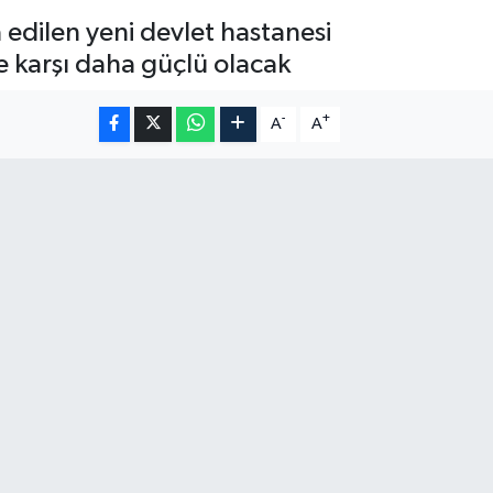
a edilen yeni devlet hastanesi
e karşı daha güçlü olacak
-
+
A
A