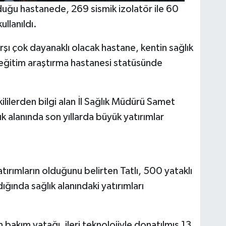
uğu hastanede, 269 sismik izolatör ile 60
llanıldı.
ı çok dayanaklı olacak hastane, kentin sağlık
e eğitim araştırma hastanesi statüsünde
ililerden bilgi alan İl Sağlık Müdürü Samet
k alanında son yıllarda büyük yatırımlar
tırımların olduğunu belirten Tatlı, 500 yataklı
ında sağlık alanındaki yatırımları
bakım yatağı, ileri teknolojiyle donatılmış 13