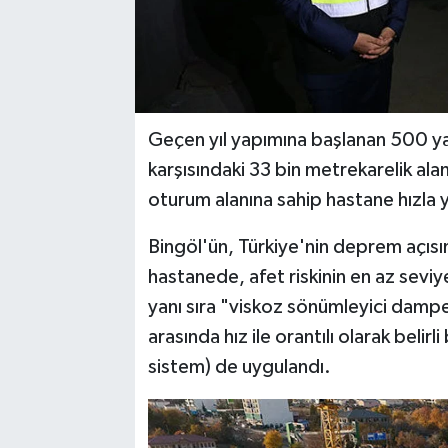
Geçen yıl yapımına başlanan 500 ya
karşısındaki 33 bin metrekarelik ala
oturum alanına sahip hastane hızla y
Bingöl'ün, Türkiye'nin deprem açısınd
hastanede, afet riskinin en az seviy
yanı sıra "viskoz sönümleyici damper
arasında hız ile orantılı olarak belir
sistem) de uygulandı.