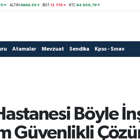
11
6660.55
13.779
64.959,79
ALTIN
BİST
BTC
uru
Atamalar
Mevzuat
Sendika
Kpss - Sınav
Hastanesi Böyle İnş
m Güvenlikli Çöz