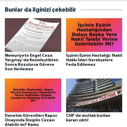
Bunlar da ilginizi çekebilir
Memuriyete Engel Ceza
İşçinin Eşinin Hastalığı: Nakil
Yargıtay'da Kesinleştikten
Hakkı İdari Gerekçelere
Sonra Bozulursa Göreve
Feda Edilemez
Son Verilemez
Denetim Görevlileri Rapor
CHP'de mutlak butlan
Onayında Disiplin Cezası
kararı çıktı!
Alabilir mi? Kamu