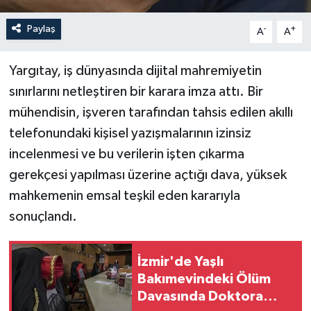
Paylaş
-
+
A
A
Yargıtay, iş dünyasında dijital mahremiyetin
sınırlarını netleştiren bir karara imza attı. Bir
mühendisin, işveren tarafından tahsis edilen akıllı
telefonundaki kişisel yazışmalarının izinsiz
incelenmesi ve bu verilerin işten çıkarma
gerekçesi yapılması üzerine açtığı dava, yüksek
mahkemenin emsal teşkil eden kararıyla
sonuçlandı.
İzmir'de Yaşlı
Bakımevindeki Ölüm
Davasında Doktora