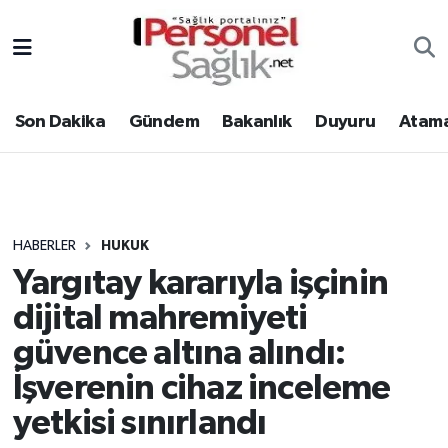
Son Dakika
Nöbetçi Eczaneler
Son Dakika
Gündem
Bakanlık
Duyuru
Atama
Gündem
Hava Durumu
Bakanlık
Trafik Durumu
Duyuru
Süper Lig Puan Durumu ve Fikstür
HABERLER
HUKUK
Yargıtay kararıyla işçinin
Atamalar
Tüm Manşetler
dijital mahremiyeti
Mevzuat
Son Dakika Haberleri
güvence altına alındı:
İşverenin cihaz inceleme
Sendika
Haber Arşivi
yetkisi sınırlandı
Kpss - Sınav