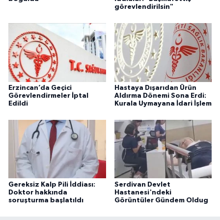
görevlendirilsin"
Erzincan’da Geçici
Hastaya Dışarıdan Ürün
Görevlendirmeler İptal
Aldırma Dönemi Sona Erdi:
Edildi
Kurala Uymayana İdari İşlem
Gereksiz Kalp Pili İddiası:
Serdivan Devlet
Doktor hakkında
Hastanesi'ndeki
soruşturma başlatıldı
Görüntüler Gündem Oldug