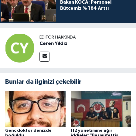
Bakan KOCA: Personel
Bütçemiz % 184 Arttı
EDITÖR HAKKINDA
Ceren Yıldız
Bunlar da ilginizi çekebilir
Genç doktor denizde
112 yönetimine ağır
boğuldu
iddialar: "Başmüfettiş