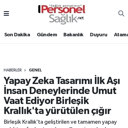
Son Dakika
Nöbetçi Eczaneler
Son Dakika
Gündem
Bakanlık
Duyuru
Atama
Gündem
Hava Durumu
Bakanlık
Trafik Durumu
Duyuru
Süper Lig Puan Durumu ve Fikstür
HABERLER
GENEL
Yapay Zeka Tasarımı İlk Aşı
Atamalar
Tüm Manşetler
İnsan Deneylerinde Umut
Mevzuat
Son Dakika Haberleri
Vaat Ediyor Birleşik
Krallık'ta yürütülen çığır
Sendika
Haber Arşivi
Birleşik Krallık'ta geliştirilen ve tamamen yapay
Kpss - Sınav