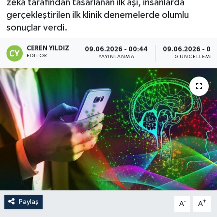
zekâ tarafından tasarlanan ilk aşı, insanlarda
gerçekleştirilen ilk klinik denemelerde olumlu
sonuçlar verdi.
CEREN YILDIZ
09.06.2026 - 00:44
09.06.2026 - 00
EDITÖR
YAYINLANMA
GÜNCELLEME
Paylaş
-
+
A
A