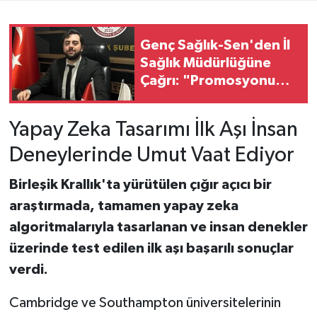
Genç Sağlık-Sen'den İl
Sağlık Müdürlüğüne
Çağrı: "Promosyonu
Ödemeyen Bankayla
Sözleşme Gözden
Yapay Zeka Tasarımı İlk Aşı İnsan
Geçirilmeli"
Deneylerinde Umut Vaat Ediyor
Birleşik Krallık'ta yürütülen çığır açıcı bir
araştırmada, tamamen yapay zeka
algoritmalarıyla tasarlanan ve insan denekler
üzerinde test edilen ilk aşı başarılı sonuçlar
verdi.
Cambridge ve Southampton üniversitelerinin