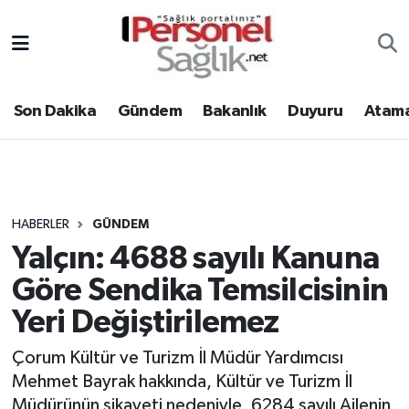
Son Dakika
Nöbetçi Eczaneler
Son Dakika
Gündem
Bakanlık
Duyuru
Atama
Gündem
Hava Durumu
Bakanlık
Trafik Durumu
Duyuru
Süper Lig Puan Durumu ve Fikstür
HABERLER
GÜNDEM
Yalçın: 4688 sayılı Kanuna
Atamalar
Tüm Manşetler
Göre Sendika Temsilcisinin
Mevzuat
Son Dakika Haberleri
Yeri Değiştirilemez
Sendika
Haber Arşivi
Çorum Kültür ve Turizm İl Müdür Yardımcısı
Mehmet Bayrak hakkında, Kültür ve Turizm İl
Kpss - Sınav
Müdürünün şikayeti nedeniyle, 6284 sayılı Ailenin