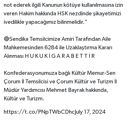
not ederek ilgili Kanunun kötüye kullanılmasına izin
veren Hakim hakkında HSK nezdinde şikayetimizi
ivedilikle yapacağımız bilinmelidir."
🔴Sendika Temsilcimize Amiri Tarafından Aile
Mahkemesinden 6284 ile Uzaklaştırma Kararı
Alınması H U K U K İ G A R A B E T T İ R
Konfederasyonumuza bağlı Kültür Memur-Sen
Çorum İl Temsilcisi ve Çorum Kültür ve Turizm İl
Müdür Yardımcısı Mehmet Bayrak hakkında,
Kültür ve Turizm.
https://t.co/PNpTWbCDhcJuly 17, 2024