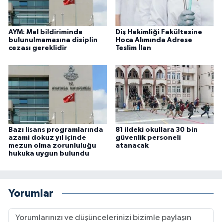
AYM: Mal bildiriminde
Diş Hekimliği Fakültesine
bulunulmamasına disiplin
Hoca Alımında Adrese
cezası gereklidir
Teslim İlan
Bazı lisans programlarında
81 ildeki okullara 30 bin
azami dokuz yıl içinde
güvenlik personeli
mezun olma zorunluluğu
atanacak
hukuka uygun bulundu
Yorumlar