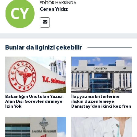
EDITÖR HAKKINDA
Ceren Yıldız
Bunlar da ilginizi çekebilir
Bakanlığın Unutulan Yazısı:
İlaç yazma kriterlerine
Alan Dışı Görevlendirmeye
ilişkin düzenlemeye
İzin Yok
Danıştay’dan ikinci kez fren