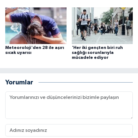
Meteoroloji'den 28 ile aşırı
'Her iki gençten biri ruh
sıcak uyarısı
sağlığı sorunlarıyla
mücadele ediyor
Yorumlar