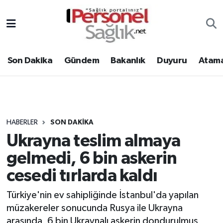
Son Dakika
Nöbetçi Eczaneler
Son Dakika
Gündem
Bakanlık
Duyuru
Atama
Gündem
Hava Durumu
Bakanlık
Trafik Durumu
Duyuru
Süper Lig Puan Durumu ve Fikstür
HABERLER
SON DAKIKA
Ukrayna teslim almaya
Atamalar
Tüm Manşetler
gelmedi, 6 bin askerin
Mevzuat
Son Dakika Haberleri
cesedi tırlarda kaldı
Sendika
Haber Arşivi
Türkiye'nin ev sahipliğinde İstanbul'da yapılan
müzakereler sonucunda Rusya ile Ukrayna
Kpss - Sınav
arasında, 6 bin Ukraynalı askerin dondurulmuş