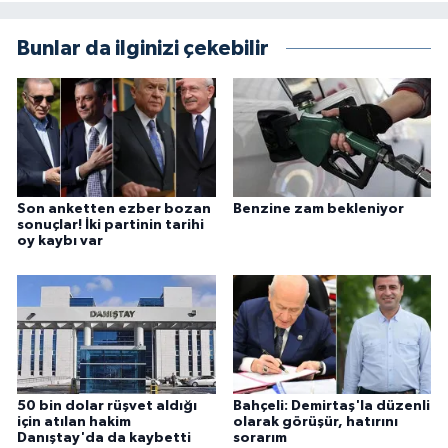
Bunlar da ilginizi çekebilir
Son anketten ezber bozan
Benzine zam bekleniyor
sonuçlar! İki partinin tarihi
oy kaybı var
50 bin dolar rüşvet aldığı
Bahçeli: Demirtaş'la düzenli
için atılan hakim
olarak görüşür, hatırını
Danıştay'da da kaybetti
sorarım