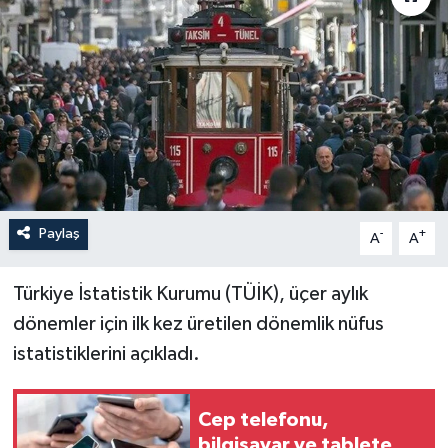
Paylaş
-
+
A
A
Türkiye İstatistik Kurumu (TÜİK), üçer aylık
dönemler için ilk kez üretilen dönemlik nüfus
istatistiklerini açıkladı.
Cep telefonu,
bilgisayar ve tablete