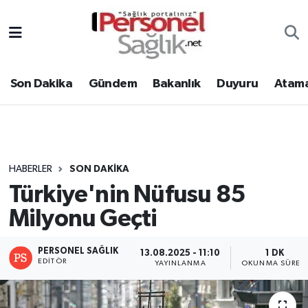
Son Dakika
Nöbetçi Eczaneler
Son Dakika
Gündem
Bakanlık
Duyuru
Atama
Gündem
Hava Durumu
Bakanlık
Trafik Durumu
Duyuru
Süper Lig Puan Durumu ve Fikstür
HABERLER
SON DAKIKA
Türkiye'nin Nüfusu 85
Atamalar
Tüm Manşetler
Milyonu Geçti
Mevzuat
Son Dakika Haberleri
PERSONEL SAĞLIK
13.08.2025 - 11:10
1 DK
Sendika
Haber Arşivi
EDITÖR
YAYINLANMA
OKUNMA SÜRES
Kpss - Sınav