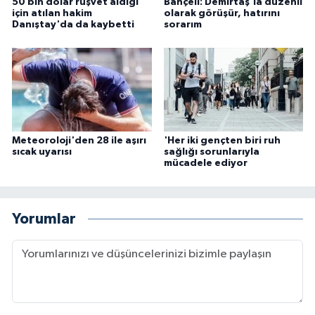
50 bin dolar rüşvet aldığı
Bahçeli: Demirtaş'la düzenli
için atılan hakim
olarak görüşür, hatırını
Danıştay'da da kaybetti
sorarım
Meteoroloji'den 28 ile aşırı
'Her iki gençten biri ruh
sıcak uyarısı
sağlığı sorunlarıyla
mücadele ediyor
Yorumlar