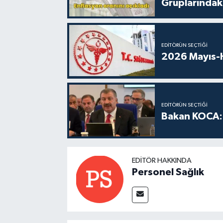
Gruplarındaki
EDITÖRÜN SEÇTIĞI
2026 Mayıs-H
EDITÖRÜN SEÇTIĞI
Bakan KOCA: 
EDITÖR HAKKINDA
Personel Sağlık