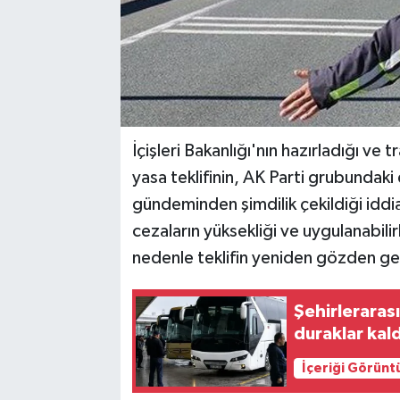
İçişleri Bakanlığı'nın hazırladığı ve
yasa teklifinin, AK Parti grubundak
gündeminden şimdilik çekildiği iddia e
cezaların yüksekliği ve uygulanabilir
nedenle teklifin yeniden gözden geçi
Şehirleraras
duraklar kald
İçeriği Görünt