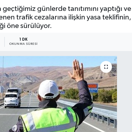
nın geçtiğimiz günlerde tanıtımını yaptığı v
n trafik cezalarına ilişkin yasa teklifinin,
i öne sürülüyor.
5
1 DK
OKUNMA SÜRESI