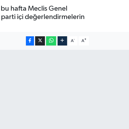
e bu hafta Meclis Genel
 parti içi değerlendirmelerin
-
+
A
A