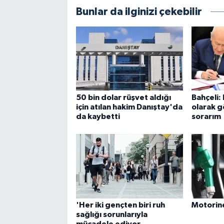
Bunlar da ilginizi çekebilir
50 bin dolar rüşvet aldığı
Bahçeli:
için atılan hakim Danıştay'da
olarak gö
da kaybetti
sorarım
'Her iki gençten biri ruh
Motorine
sağlığı sorunlarıyla