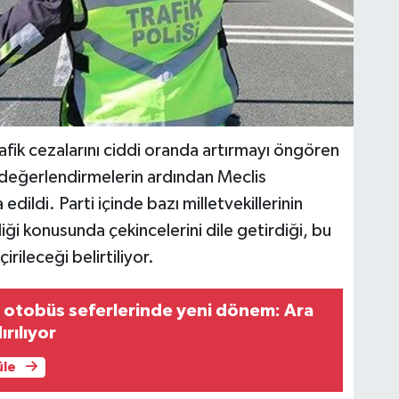
 trafik cezalarını ciddi oranda artırmayı öngören
i değerlendirmelerin ardından Meclis
dildi. Parti içinde bazı milletvekillerinin
liği konusunda çekincelerini dile getirdiği, bu
rileceği belirtiliyor.
ı otobüs seferlerinde yeni dönem: Ara
ırılıyor
üle