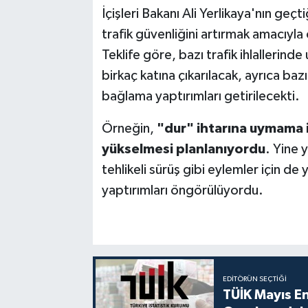
İçişleri Bakanı Ali Yerlikaya'nın geçt
trafik güvenliğini artırmak amacıyla
Teklife göre, bazı trafik ihlallerind
birkaç katına çıkarılacak, ayrıca baz
bağlama yaptırımları getirilecekti.
Örneğin,
"dur" ihtarına uymama i
yükselmesi planlanıyordu
. Yine 
tehlikeli sürüş gibi eylemler için de
yaptırımları öngörülüyordu.
EDITÖRÜN SEÇTIĞI
TÜİK Mayıs E