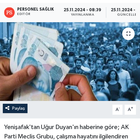
PERSONEL SAĞLIK
25.11.2024 - 08:39
25.11.2024 - 
EDITÖR
YAYINLANMA
GÜNCELLEM
Paylaş
-
+
A
A
Yenişafak'tan Uğur Duyan'ın haberine göre; AK
Parti Meclis Grubu, çalışma hayatını ilgilendiren