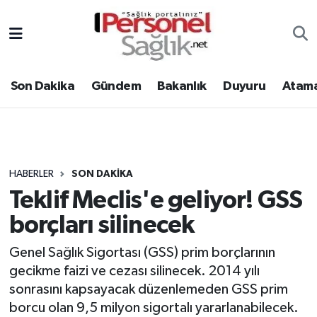
Son Dakika
Nöbetçi Eczaneler
Son Dakika
Gündem
Bakanlık
Duyuru
Atama
Gündem
Hava Durumu
Bakanlık
Trafik Durumu
Duyuru
Süper Lig Puan Durumu ve Fikstür
HABERLER
SON DAKIKA
Teklif Meclis'e geliyor! GSS
Atamalar
Tüm Manşetler
borçları silinecek
Mevzuat
Son Dakika Haberleri
Genel Sağlık Sigortası (GSS) prim borçlarının
gecikme faizi ve cezası silinecek. 2014 yılı
Sendika
Haber Arşivi
sonrasını kapsayacak düzenlemeden GSS prim
Kpss - Sınav
borcu olan 9,5 milyon sigortalı yararlanabilecek.