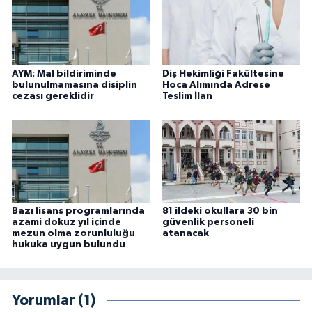
AYM: Mal bildiriminde
Diş Hekimliği Fakültesine
bulunulmamasına disiplin
Hoca Alımında Adrese
cezası gereklidir
Teslim İlan
Bazı lisans programlarında
81 ildeki okullara 30 bin
azami dokuz yıl içinde
güvenlik personeli
mezun olma zorunluluğu
atanacak
hukuka uygun bulundu
Yorumlar (1)