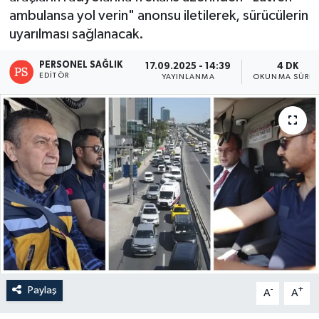
ambulansa yol verin" anonsu iletilerek, sürücülerin
uyarılması sağlanacak.
PERSONEL SAĞLIK
17.09.2025 - 14:39
4 DK
EDITÖR
YAYINLANMA
OKUNMA SÜRES
Paylaş
-
+
A
A