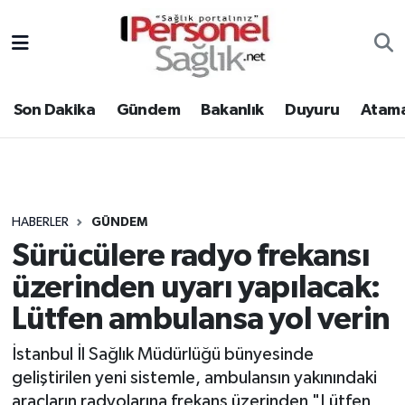
Son Dakika
Nöbetçi Eczaneler
Son Dakika
Gündem
Bakanlık
Duyuru
Atama
Gündem
Hava Durumu
Bakanlık
Trafik Durumu
Duyuru
Süper Lig Puan Durumu ve Fikstür
HABERLER
GÜNDEM
Sürücülere radyo frekansı
Atamalar
Tüm Manşetler
üzerinden uyarı yapılacak:
Mevzuat
Son Dakika Haberleri
Lütfen ambulansa yol verin
Sendika
Haber Arşivi
İstanbul İl Sağlık Müdürlüğü bünyesinde
geliştirilen yeni sistemle, ambulansın yakınındaki
Kpss - Sınav
araçların radyolarına frekans üzerinden "Lütfen