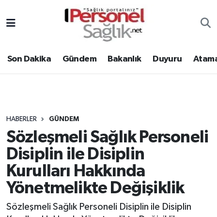
Son Dakika
Nöbetçi Eczaneler
Son Dakika
Gündem
Bakanlık
Duyuru
Atama
Gündem
Hava Durumu
Bakanlık
Trafik Durumu
Duyuru
Süper Lig Puan Durumu ve Fikstür
HABERLER
GÜNDEM
Sözleşmeli Sağlık Personeli
Atamalar
Tüm Manşetler
Disiplin ile Disiplin
Mevzuat
Son Dakika Haberleri
Kurulları Hakkında
Yönetmelikte Değişiklik
Sendika
Haber Arşivi
Sözleşmeli Sağlık Personeli Disiplin ile Disiplin
Kpss - Sınav