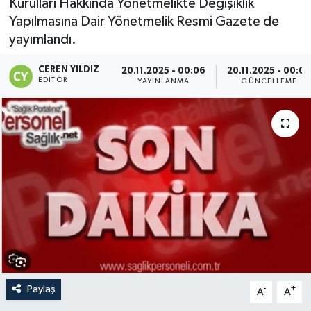
Kurulları Hakkında Yönetmelikte Değişiklik
Yapılmasına Dair Yönetmelik Resmi Gazete de
yayımlandı.
CEREN YILDIZ
20.11.2025 - 00:06
20.11.2025 - 00:0
EDITÖR
YAYINLANMA
GÜNCELLEME
Paylaş
-
+
A
A