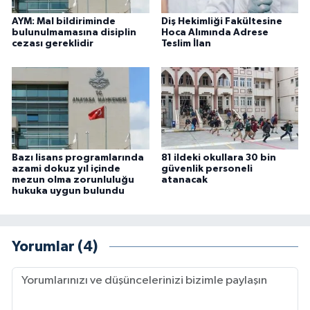
AYM: Mal bildiriminde
Diş Hekimliği Fakültesine
bulunulmamasına disiplin
Hoca Alımında Adrese
cezası gereklidir
Teslim İlan
Bazı lisans programlarında
81 ildeki okullara 30 bin
azami dokuz yıl içinde
güvenlik personeli
mezun olma zorunluluğu
atanacak
hukuka uygun bulundu
Yorumlar (4)