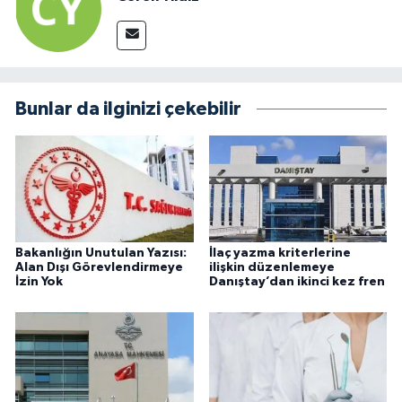
Bunlar da ilginizi çekebilir
Bakanlığın Unutulan Yazısı:
İlaç yazma kriterlerine
Alan Dışı Görevlendirmeye
ilişkin düzenlemeye
İzin Yok
Danıştay’dan ikinci kez fren