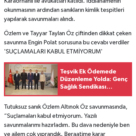
Karaorhanlı ile avukatları katıldı. İddianamenin
okunmasının ardından sanıkların kimlik tespitleri
yapılarak savunmaları alındı.
Özlem ve Tayyar Taylan Öz çiftinden dikkat çeken
savunma Engin Polat sorusuna bu cevabı verdiler
'SUÇLAMALARI KABUL ETMİYORUM'
Teşvik Ek Ödemede
Düzenleme Yolda: Genç
Sağlık Sendikası
Sahanın Taleplerini
Kamu Hastaneleri Genel
Tutuksuz sanık Özlem Altınok Öz savunmasında,
Müdürü'ne İletti
“Suçlamaları kabul etmiyorum. Yazılı
savunmalarımı hazırladım. Bu dava nedeniyle ben
ve ailem çok yıprandık. Beraatime karar