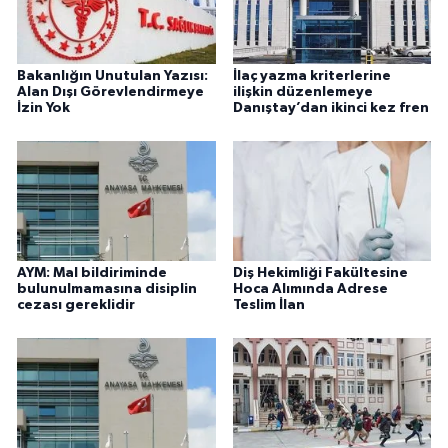
Bakanlığın Unutulan Yazısı:
İlaç yazma kriterlerine
Alan Dışı Görevlendirmeye
ilişkin düzenlemeye
İzin Yok
Danıştay’dan ikinci kez fren
AYM: Mal bildiriminde
Diş Hekimliği Fakültesine
bulunulmamasına disiplin
Hoca Alımında Adrese
cezası gereklidir
Teslim İlan