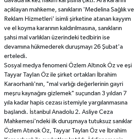
davada ilk kez hakim karşısına çıktı. Ara kararını
açıklayan mahkeme, sanıkların 'Medelina Sağlık ve
Reklam Hizmetleri' isimli şirketine atanan kayyım
ve el koyma kararının kaldırılmasına, sanıkların
şahsi mal varlıkları üzerindeki tedbirin ise
devamına hükmederek duruşmayı 26 Şubat'a
erteledi.
Sosyal medya fenomeni Özlem Altınok Öz ve eşi
Tayyar Taylan Öz ile şirket ortakları İbrahim
Karaorhanlı'nın, "mal varlığı değerlerinin gayri
meşru kaynağını gizlemek" suçundan 3 yıldan 7
yıla kadar hapis cezası istemiyle yargılanmasına
başlandı. İstanbul Anadolu 2. Asliye Ceza
Mahkemesi'ndeki ilk duruşmaya tutuksuz sanıklar
Özlem Atınok Öz, Tayyar Taylan Öz ve İbrahim