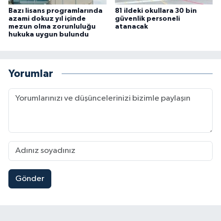
Bazı lisans programlarında
81 ildeki okullara 30 bin
azami dokuz yıl içinde
güvenlik personeli
mezun olma zorunluluğu
atanacak
hukuka uygun bulundu
Yorumlar
Gönder