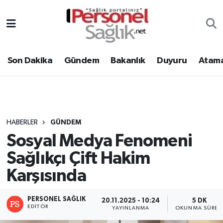
Son Dakika
Nöbetçi Eczaneler
Son Dakika
Gündem
Bakanlık
Duyuru
Atama
Gündem
Hava Durumu
Bakanlık
Trafik Durumu
Duyuru
Süper Lig Puan Durumu ve Fikstür
HABERLER
GÜNDEM
Sosyal Medya Fenomeni
Atamalar
Tüm Manşetler
Sağlıkçı Çift Hakim
Mevzuat
Son Dakika Haberleri
Karşısında
Sendika
Haber Arşivi
PERSONEL SAĞLIK
20.11.2025 - 10:24
5 DK
EDITÖR
YAYINLANMA
OKUNMA SÜRES
Kpss - Sınav