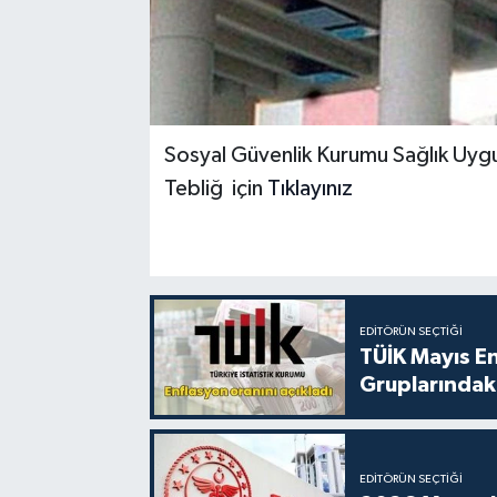
Sosyal Güvenlik Kurumu Sağlık Uygu
Tebliğ için
Tıklayınız
EDITÖRÜN SEÇTIĞI
TÜİK Mayıs E
Gruplarındaki
EDITÖRÜN SEÇTIĞI