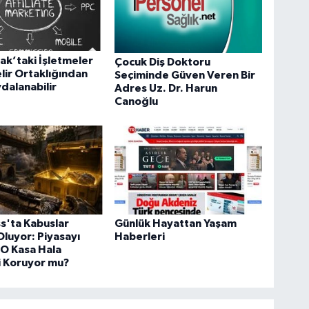
k’taki İşletmeler
Çocuk Diş Doktoru
elir Ortaklığından
Seçiminde Güven Veren Bir
ydalanabilir
Adres Uz. Dr. Harun
Canoğlu
s'ta Kabuslar
Günlük Hayattan Yaşam
luyor: Piyasayı
Haberleri
 O Kasa Hala
i Koruyor mu?