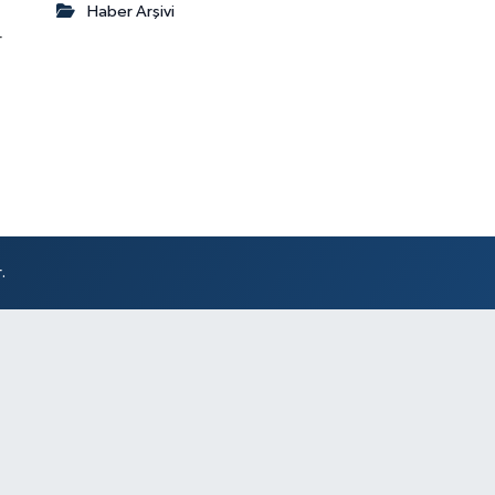
Haber Arşivi
r
.