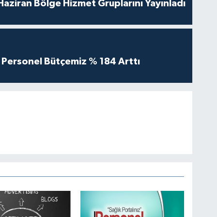
aziran Bölge Hizmet Gruplarını Yayınladı
Personel Bütçemiz % 184 Arttı