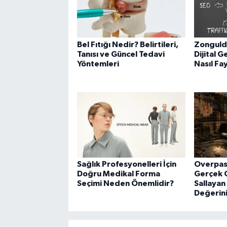
Bel Fıtığı Nedir? Belirtileri,
Zongulda
Tanısı ve Güncel Tedavi
Dijital G
Yöntemleri
Nasıl Fa
Sağlık Profesyonelleri İçin
Overpas
Doğru Medikal Forma
Gerçek O
Seçimi Neden Önemlidir?
Sallayan
Değerin