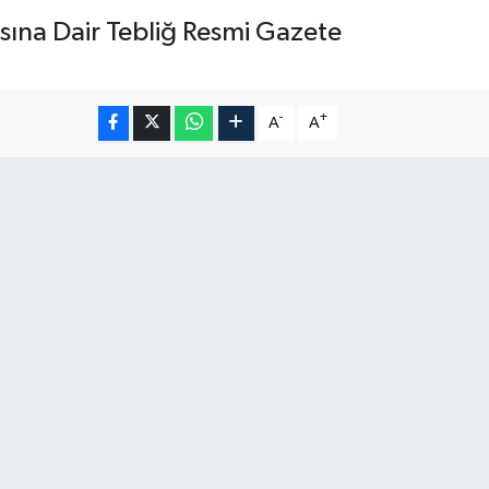
sına Dair Tebliğ Resmi Gazete
-
+
A
A