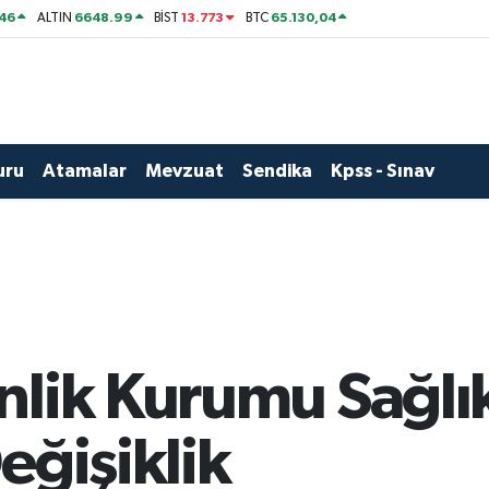
46
6648.99
13.773
65.130,04
ALTIN
BİST
BTC
uru
Atamalar
Mevzuat
Sendika
Kpss - Sınav
nlik Kurumu Sağl
eğişiklik