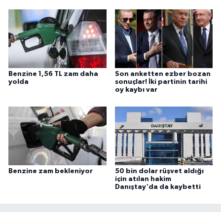
Benzine 1,56 TL zam daha
Son anketten ezber bozan
yolda
sonuçlar! İki partinin tarihi
oy kaybı var
Benzine zam bekleniyor
50 bin dolar rüşvet aldığı
için atılan hakim
Danıştay'da da kaybetti