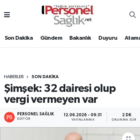
Son Dakika
Nöbetçi Eczaneler
Son Dakika
Gündem
Bakanlık
Duyuru
Atama
Gündem
Hava Durumu
Bakanlık
Trafik Durumu
Duyuru
Süper Lig Puan Durumu ve Fikstür
HABERLER
SON DAKIKA
Şimşek: 32 dairesi olup
Atamalar
Tüm Manşetler
vergi vermeyen var
Mevzuat
Son Dakika Haberleri
PERSONEL SAĞLIK
12.06.2026 - 09:31
2 DK
Sendika
Haber Arşivi
EDITÖR
YAYINLANMA
OKUNMA SÜRES
Kpss - Sınav