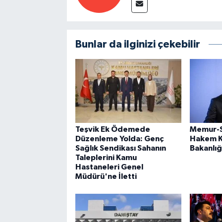
Bunlar da ilginizi çekebilir
Teşvik Ek Ödemede
Memur-S
Düzenleme Yolda: Genç
Hakem K
Sağlık Sendikası Sahanın
Bakanlığ
Taleplerini Kamu
Hastaneleri Genel
Müdürü'ne İletti