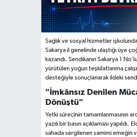
Sağlık ve sosyal hizmetler işkolund
Sakarya il genelinde ulaştığı üye ço
kazandı. Sendikanın Sakarya 1 No'lu
yürütülen yoğun teşkilatlanma çalışm
desteğiyle sonuçlanarak ildeki sendi
"İmkânsız Denilen Müc
Dönüştü"
Yetki sürecinin tamamlanmasının ar
yazılı bir basın açıklaması yapıldı.
sahada sergilenen samimi emeğin ve