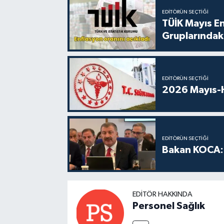
EDITÖRÜN SEÇTIĞI
TÜİK Mayıs E
Gruplarındaki
EDITÖRÜN SEÇTIĞI
2026 Mayıs-H
EDITÖRÜN SEÇTIĞI
Bakan KOCA: 
EDITÖR HAKKINDA
Personel Sağlık