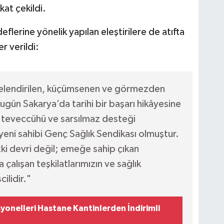
kat çekildi.
erine yönelik yapılan eleştirilere de atıfta
r verildi:
itelendirilen, küçümsenen ve görmezden
gün Sakarya’da tarihi bir başarı hikâyesine
zın teveccühü ve sarsılmaz desteği
yeni sahibi Genç Sağlık Sendikası olmuştur.
tki devri değil; emeğe sahip çıkan
alışan teşkilatlarımızın ve sağlık
ilidir."
yonelleri Hastane Kantinlerden İndirimli