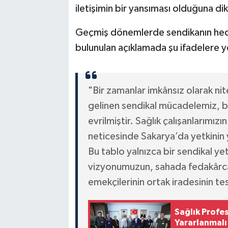
iletişimin bir yansıması olduğuna dik
Geçmiş dönemlerde sendikanın hedefl
bulunulan açıklamada şu ifadelere ye
"Bir zamanlar imkânsız olarak n
gelinen sendikal mücadelemiz, bu
evrilmiştir. Sağlık çalışanlarımı
neticesinde Sakarya’da yetkinin 
Bu tablo yalnızca bir sendikal ye
vizyonumuzun, sahada fedakârca ç
emekçilerinin ortak iradesinin tesc
Sağlık Profes
Yararlanmalı