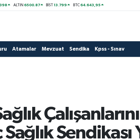
2398
6500.87
13.799
64.643,95
ALTIN
BİST
BTC
uru
Atamalar
Mevzuat
Sendika
Kpss - Sınav
ağlık Çalışanlarını
 Sağlık Sendikası 