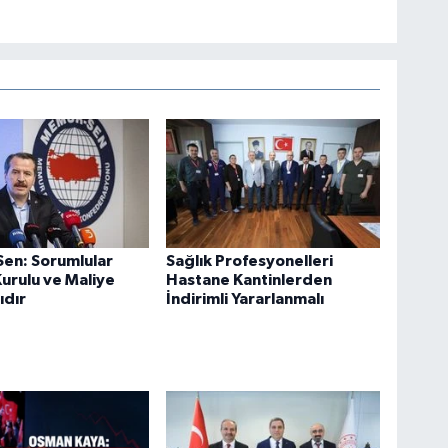
en: Sorumlular
Sağlık Profesyonelleri
urulu ve Maliye
Hastane Kantinlerden
ıdır
İndirimli Yararlanmalı