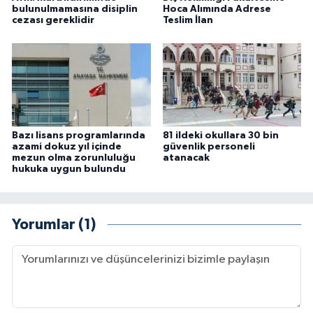
bulunulmamasına disiplin
Hoca Alımında Adrese
cezası gereklidir
Teslim İlan
Bazı lisans programlarında
81 ildeki okullara 30 bin
azami dokuz yıl içinde
güvenlik personeli
mezun olma zorunluluğu
atanacak
hukuka uygun bulundu
Yorumlar (1)