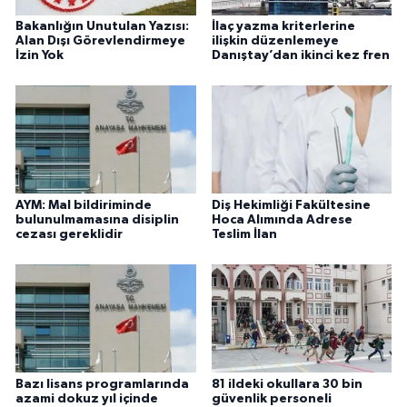
Bakanlığın Unutulan Yazısı:
İlaç yazma kriterlerine
Alan Dışı Görevlendirmeye
ilişkin düzenlemeye
İzin Yok
Danıştay’dan ikinci kez fren
AYM: Mal bildiriminde
Diş Hekimliği Fakültesine
bulunulmamasına disiplin
Hoca Alımında Adrese
cezası gereklidir
Teslim İlan
Bazı lisans programlarında
81 ildeki okullara 30 bin
azami dokuz yıl içinde
güvenlik personeli