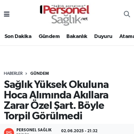
Son Dakika
Nöbetçi Eczaneler
Son Dakika
Gündem
Bakanlık
Duyuru
Atama
Gündem
Hava Durumu
Bakanlık
Trafik Durumu
Duyuru
Süper Lig Puan Durumu ve Fikstür
HABERLER
GÜNDEM
Sağlık Yüksek Okuluna
Atamalar
Tüm Manşetler
Hoca Alımında Akıllara
Mevzuat
Son Dakika Haberleri
Zarar Özel Şart. Böyle
Torpil Görülmedi
Sendika
Haber Arşivi
Kpss - Sınav
PERSONEL SAĞLIK
02.06.2025 - 21:32