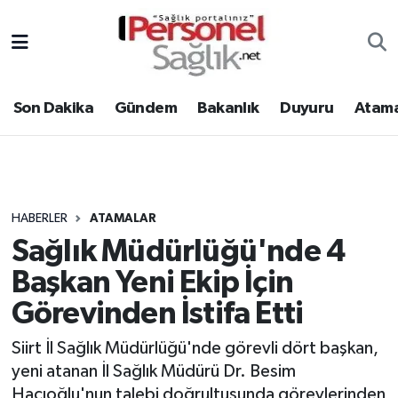
Son Dakika
Nöbetçi Eczaneler
Son Dakika
Gündem
Bakanlık
Duyuru
Atama
Gündem
Hava Durumu
Bakanlık
Trafik Durumu
Duyuru
Süper Lig Puan Durumu ve Fikstür
HABERLER
ATAMALAR
Sağlık Müdürlüğü'nde 4
Atamalar
Tüm Manşetler
Başkan Yeni Ekip İçin
Mevzuat
Son Dakika Haberleri
Görevinden İstifa Etti
Sendika
Haber Arşivi
Siirt İl Sağlık Müdürlüğü'nde görevli dört başkan,
yeni atanan İl Sağlık Müdürü Dr. Besim
Kpss - Sınav
Hacıoğlu'nun talebi doğrultusunda görevlerinden