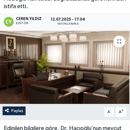
istifa etti.
CEREN YILDIZ
12.07.2025 - 17:04
EDITÖR
YAYINLANMA
Paylaş
-
+
A
A
Edinilen bilgilere göre, Dr. Hacıoğlu’nun mevcut