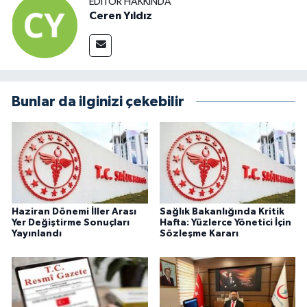
EDITÖR HAKKINDA
Ceren Yıldız
Bunlar da ilginizi çekebilir
Haziran Dönemi İller Arası
Sağlık Bakanlığında Kritik
Yer Değiştirme Sonuçları
Hafta: Yüzlerce Yönetici İçin
Yayınlandı
Sözleşme Kararı